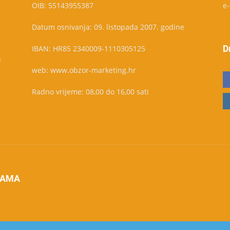
OIB: 55143955387
e
Datum osnivanja: 09. listopada 2007. godine
D
IBAN: HR85 2340009-1110305125
u
web: www.obzor-marketing.hr
Radno vrijeme: 08,00 do 16,00 sati
NAMA