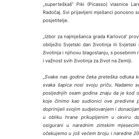
„superteškaš“ Piki (Picasso) vlasnice Lar
Radočaj. Svi prijavljeni mješanci ponosno su 
posjetitelje.
„Izbor za najmješanca grada Karlovca“ prov
obilježio Svjetski dan životinja ili Svjetsk
životinja i njihovu blagostanju, s posebni
i važnost svih životinja za život na Zemlji.
„
Svake nas godine čeka preteška odluka ko
svaka šapica nosi svoju priču. Nadamo se
posljednjih osam godina znaju da je kod o
koje činimo kao sudionici ove predivne p
doprinijeli svojim sudjelovanjem i donacija
u obliku hrane prikupljenim u okviru dan
osigurani u narednim zimskim mjesecima
očekujemo u još većem broju i naredne 20