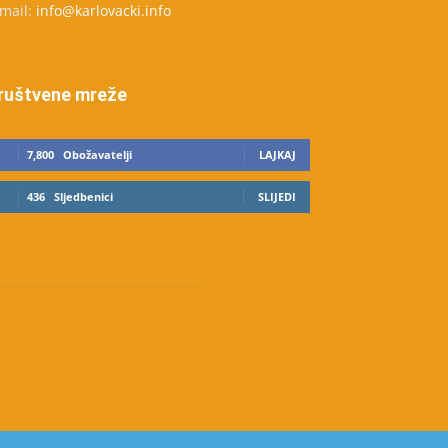
-mail:
info@karlovacki.info
ruštvene mreže
7,800
Obožavatelji
LAJKAJ
436
Sljedbenici
SLIJEDI