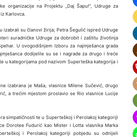
ičke organizacije na Projektu „Daj Šapu!“, Udruge za
“ iz Karlovca.
izabrali su članovi žirija; Petra Šegulić ispred Udruge
nteri suradničke Udruge za dobrobit i zaštitu životinja
na Špehar. U ovogodišnjem Izboru za najmješanca grada
ajmješanca dodijelile su se i nagrade za drugo i treće
i te u kategorijama pod nazivom Superteška kategorija i
ne izabrana je Maša, vlasnice Milene Sučević, drugo
rić, a trećim mjestom proslavio se Rio vlasnice Lucije
a simpatičnosti te u Superteškoj i Perolakoj kategoriji
ice Dorotee Fudurić kao Mister i Lotta vlasnika Marka
erteškoj i Perolakoj kategoriji pobjedu su odnijeli