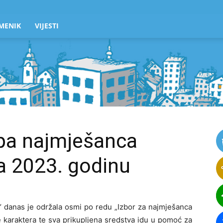
MENIK
VIJESTI
apa najmješanca
a 2023. godinu
“ danas je održala osmi po redu „Izbor za najmješanca
e karaktera te sva prikupljena sredstva idu u pomoć za