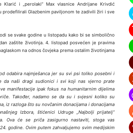
e Klarić i „perolaki“ Max vlasnice Andrijane Krivdić
prodefilirali Glazbenim paviljonom te zadivili žiri i sve
odi se svake godine u listopadu kako bi se simbolično
i dan zaštite životinja. 4. listopad posvećen je pravima
m naglaskom na odnos čovjeka prema ostalim životinjama
d odabira najmješanca jer su svi psi toliko posebni i
 da naši dragi sudionici i svi koji nas vjerno prate
ve manifestacije ipak fokus na humanitarnim dijelima
riče. Također, nadamo se da su i svjesni koliko su
ma, iz razloga što su novčanim donacijama i donacijama
ašnjeg Izbora, štićenici Udruge „Najbolji prijatelj“
. Ova će se priča zasigurno nastaviti, stoga vas
24. godine. Ovim putem zahvaljujemo svim medijskim