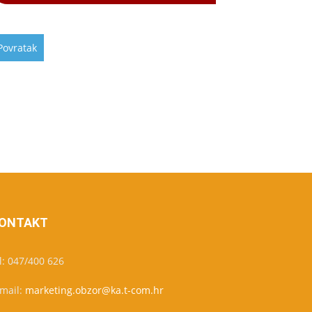
ONTAKT
l: 047/400 626
-mail:
marketing.obzor@ka.t-com.hr