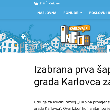
C
21.8
Karlovac
NASLOVNA
PONUDE
POSLOVNI I
Karlovački
Info
Izabrana prva š
grada Karlovca z
Udruga za lokalni razvoj „Turbina promjena
grada Karlovca“. Ovaj Izbor humanitarnog j