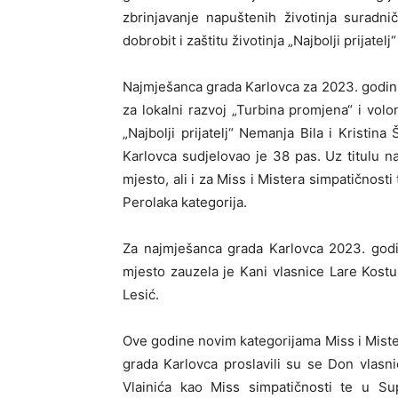
zbrinjavanje napuštenih životinja suradn
dobrobit i zaštitu životinja „Najbolji prijatelj
Najmješanca grada Karlovca za 2023. godinu 
za lokalni razvoj „Turbina promjena“ i volo
„Najbolji prijatelj“ Nemanja Bila i Kristi
Karlovca sudjelovao je 38 pas. Uz titulu n
mjesto, ali i za Miss i Mistera simpatičnost
Perolaka kategorija.
Za najmješanca grada Karlovca 2023. godi
mjesto zauzela je Kani vlasnice Lare Kostu
Lesić.
Ove godine novim kategorijama Miss i Mister
grada Karlovca proslavili su se Don vlasn
Vlainića kao Miss simpatičnosti te u Sup