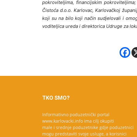
pokroviteljima, financijskim pokroviteljima
Čistoća d.o.o. Karlovac, Karlovačkoj župani
koji su na bilo koji način sudjelovali i om
voditeljica ureda i direktorica Udruge za lok
TKO SMO?
Informativno poduzetnički portal
www.karlovacki.info ima cilj okupiti
male i srednje poduzetnike gdje poduzetnici
mogu predstaviti svoje usluge, a korisnici