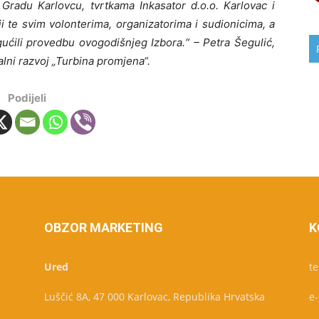
; Gradu Karlovcu, tvrtkama Inkasator d.o.o. Karlovac i
ji te svim volonterima, organizatorima i sudionicima, a
ogućili provedbu ovogodišnjeg Izbora.“ – Petra Šegulić,
alni razvoj „Turbina promjena“.
Podijeli
OBZOR MARKETING
K
Ured
te
Luščić 8A, 47 000 Karlovac, Republika Hrvatska
e