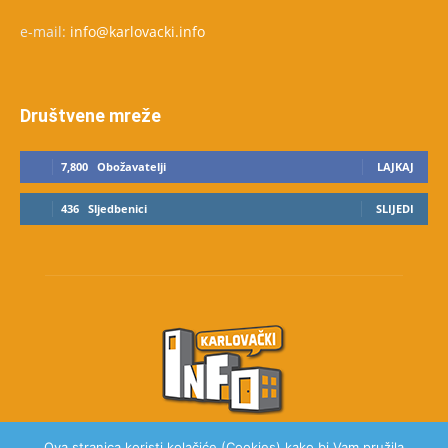
e-mail:
info@karlovacki.info
Društvene mreže
7,800
Obožavatelji
LAJKAJ
436
Sljedbenici
SLIJEDI
Ova stranica koristi kolačiće (Cookies) kako bi Vam pružila