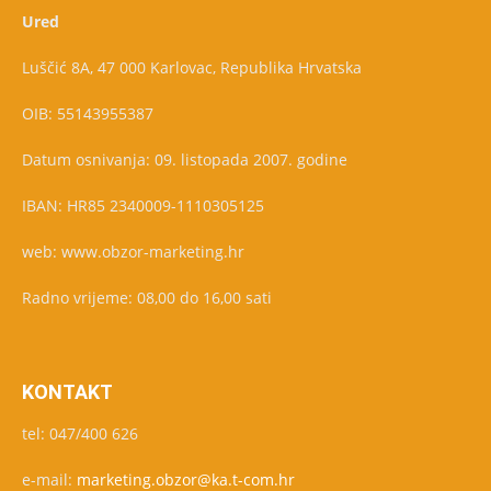
Ured
Luščić 8A, 47 000 Karlovac, Republika Hrvatska
OIB: 55143955387
Datum osnivanja: 09. listopada 2007. godine
IBAN: HR85 2340009-1110305125
web: www.obzor-marketing.hr
Radno vrijeme: 08,00 do 16,00 sati
KONTAKT
tel: 047/400 626
e-mail:
marketing.obzor@ka.t-com.hr