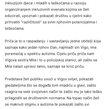
inkluzijom djece i mladih s teškoćama u razvoju
organiziranjem inkluzivnih evenata kojima se želi
educirati, upoznati i pokazati društvu u cjelini kako
prihvatiti “različitosti” sa svim njihovim potencijalima i
teškoćama.
Priča je to o raspadanju i sastavljanju jedne obitelji koja
saznaje kako jedan njihov član, najmlađi sin Vigo, ima
poremećaj u spektru autizma. Cijelu priču priča nam
Vigova sestra Mila i to u policijskoj stanici, ali zašto se
Mila nalazi upravo tamo, saznaje se kroz priču.
Predstava želi publiku uvući u Vigov svijet, pokazati
gledateljima što se događa tom mladiću u glavi, zašto
reagira na sebi svojstven način te zašto mu je tako teško
prilagoditi se društvenim normama. Na topao način želi
se maknuti stigmu s autizma te pokazati zašto svi