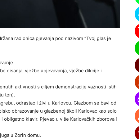
održana radionica pjevanja pod nazivom “Tvoj glas je
avanje
be disanja, vježbe upjevavanja, vježbe dikcije i
nutih aktivnosti s ciljem demonstracije važnosti istih
ju ton).
Zagrebu, odrastao i živi u Karlovcu. Glazbom se bavi od
lsko obrazovanje u glazbenoj školi Karlovac kao solo
 i obligatno klavir. Pjevao u više Karlovačkih zborova i
ljuga u Zorin domu.