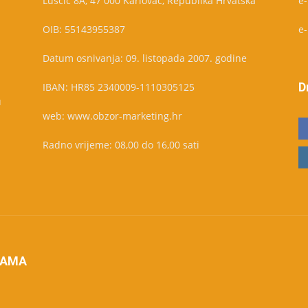
Luščić 8A, 47 000 Karlovac, Republika Hrvatska
e
OIB: 55143955387
e
Datum osnivanja: 09. listopada 2007. godine
D
IBAN: HR85 2340009-1110305125
u
web: www.obzor-marketing.hr
Radno vrijeme: 08,00 do 16,00 sati
NAMA