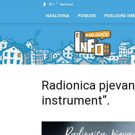
C
25.1
Karlovac
NASLOVNA
PONUDE
POSLOVNI IME
Karlovački
Info
Radionica pjevanj
instrument”.