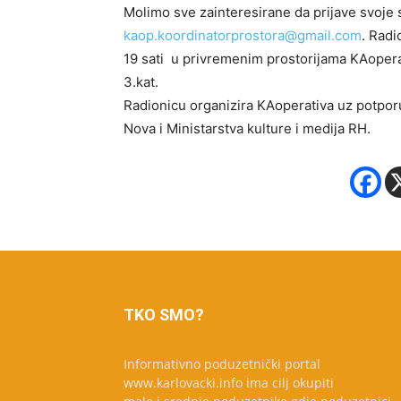
Molimo sve zainteresirane da prijave svoje 
kaop.koordinatorprostora@gmail.com
. Radi
19 sati u privremenim prostorijama KAoperat
3.kat.
Radionicu organizira KAoperativa uz potpor
Nova i Ministarstva kulture i medija RH.
TKO SMO?
Informativno poduzetnički portal
www.karlovacki.info ima cilj okupiti