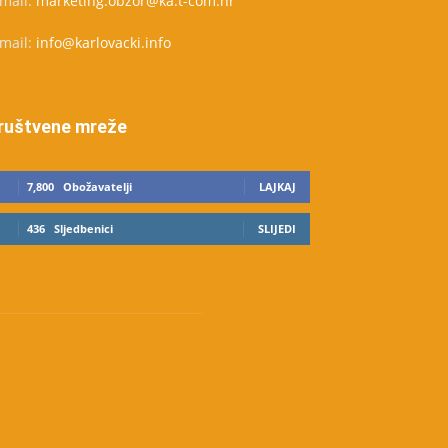
-mail:
marketing.obzor@ka.t-com.hr
-mail:
info@karlovacki.info
ruštvene mreže
7,800
Obožavatelji
LAJKAJ
436
Sljedbenici
SLIJEDI