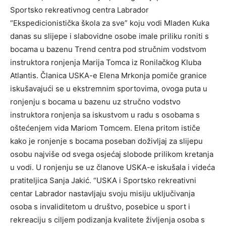
Sportsko rekreativnog centra Labrador
“Ekspedicionistička škola za sve” koju vodi Mladen Kuka
danas su slijepe i slabovidne osobe imale priliku roniti s
bocama u bazenu Trend centra pod stručnim vodstvom
instruktora ronjenja Marija Tomca iz Ronilačkog Kluba
Atlantis. Članica USKA-e Elena Mrkonja pomiče granice
iskušavajući se u ekstremnim sportovima, ovoga puta u
ronjenju s bocama u bazenu uz stručno vodstvo
instruktora ronjenja sa iskustvom u radu s osobama s
oštećenjem vida Mariom Tomcem. Elena pritom ističe
kako je ronjenje s bocama poseban doživljaj za slijepu
osobu najviše od svega osjećaj slobode prilikom kretanja
u vodi. U ronjenju se uz članove USKA-e iskušala i videća
pratiteljica Sanja Jakić. “USKA i Sportsko rekreativni
centar Labrador nastavljaju svoju misiju uključivanja
osoba s invaliditetom u društvo, posebice u sport i
rekreaciju s ciljem podizanja kvalitete življenja osoba s