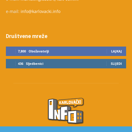
e-mail:
info@karlovacki.info
Društvene mreže
7,800
Obožavatelji
LAJKAJ
436
Sljedbenici
SLIJEDI