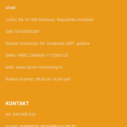
Ured
Luščić 8A, 47 000 Karlovac, Republika Hrvatska
OIB: 55143955387
Datum osnivanja: 09. listopada 2007. godine
IBAN: HR85 2340009-1110305125
web: www.obzor-marketing.hr
Radno vrijeme: 08,00 do 16,00 sati
KONTAKT
tel: 047/400 626
e-mail:
marketing.obzor@ka.t-com.hr