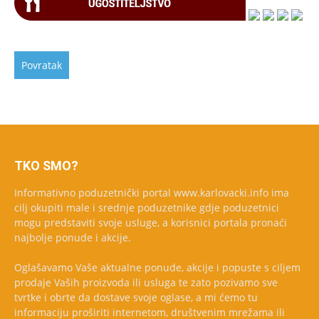
TKO SMO?
Informativno poduzetnički portal www.karlovacki.info ima
cilj okupiti male i srednje poduzetnike gdje poduzetnici
mogu predstaviti svoje usluge, a korisnici portala pronaći
najbolje ponude i akcije.
Oglašavamo Vaše aktualne ponude, akcije i popuste s ciljem
prodaje Vaših proizvoda ili usluga te zato pozivamo sve
tvrtke i obrte da dostave svoje oglase, a mi ćemo tu
informaciju proširiti internetom, društvenim mrežama ili