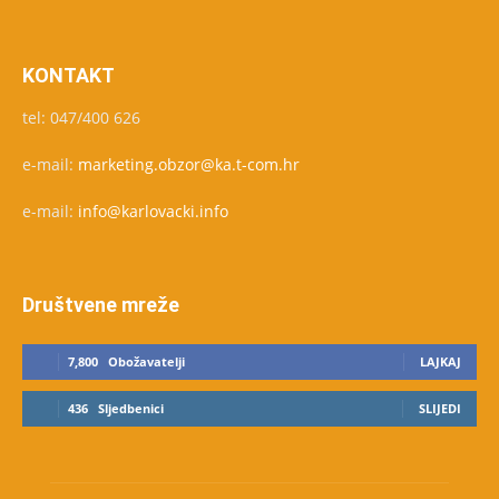
KONTAKT
tel: 047/400 626
e-mail:
marketing.obzor@ka.t-com.hr
e-mail:
info@karlovacki.info
Društvene mreže
7,800
Obožavatelji
LAJKAJ
436
Sljedbenici
SLIJEDI