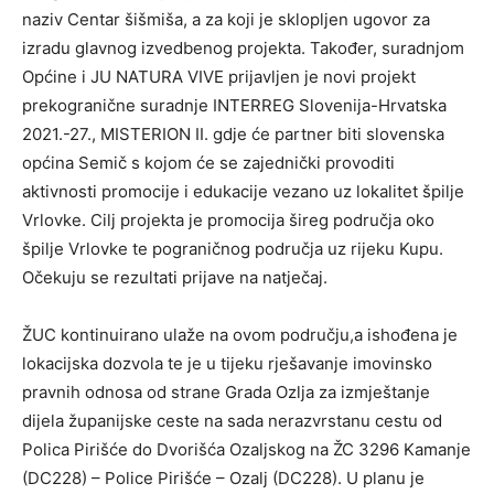
naziv Centar šišmiša, a za koji je sklopljen ugovor za
izradu glavnog izvedbenog projekta. Također, suradnjom
Općine i JU NATURA VIVE prijavljen je novi projekt
prekogranične suradnje INTERREG Slovenija-Hrvatska
2021.-27., MISTERION II. gdje će partner biti slovenska
općina Semič s kojom će se zajednički provoditi
aktivnosti promocije i edukacije vezano uz lokalitet špilje
Vrlovke. Cilj projekta je promocija šireg područja oko
špilje Vrlovke te pograničnog područja uz rijeku Kupu.
Očekuju se rezultati prijave na natječaj.
ŽUC kontinuirano ulaže na ovom području,a ishođena je
lokacijska dozvola te je u tijeku rješavanje imovinsko
pravnih odnosa od strane Grada Ozlja za izmještanje
dijela županijske ceste na sada nerazvrstanu cestu od
Polica Pirišće do Dvorišća Ozaljskog na ŽC 3296 Kamanje
(DC228) – Police Pirišće – Ozalj (DC228). U planu je