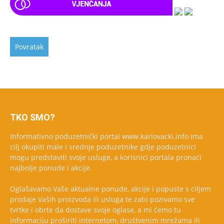
TKO SMO?
Informativno poduzetnički portal www.karlovacki.info ima
cilj okupiti male i srednje poduzetnike gdje poduzetnici
mogu predstaviti svoje usluge, a korisnici portala pronaći
najbolje ponude i akcije.
Oglašavamo Vaše aktualne ponude, akcije i popuste s ciljem
prodaje Vaših proizvoda ili usluga te zato pozivamo sve
tvrtke i obrte da dostave svoje oglase, a mi ćemo tu
informaciju proširiti internetom, društvenim mrežama ili