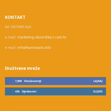
KONTAKT
tel: 047/400 626
e-mail:
marketing.obzor@ka.t-com.hr
e-mail:
info@karlovacki.info
Društvene mreže
7,800
Obožavatelji
LAJKAJ
436
Sljedbenici
SLIJEDI