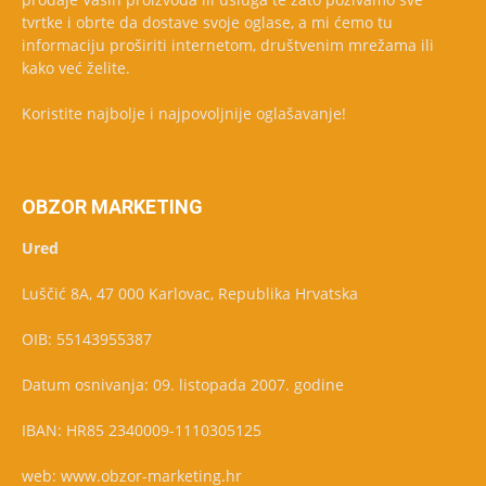
tvrtke i obrte da dostave svoje oglase, a mi ćemo tu
informaciju proširiti internetom, društvenim mrežama ili
kako već želite.
Koristite najbolje i najpovoljnije oglašavanje!
OBZOR MARKETING
Ured
Luščić 8A, 47 000 Karlovac, Republika Hrvatska
OIB: 55143955387
Datum osnivanja: 09. listopada 2007. godine
IBAN: HR85 2340009-1110305125
web: www.obzor-marketing.hr