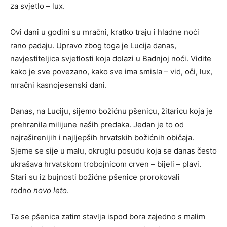
za svjetlo – lux.
Ovi dani u godini su mračni, kratko traju i hladne noći
rano padaju. Upravo zbog toga je Lucija danas,
navjestiteljica svjetlosti koja dolazi u Badnjoj noći. Vidite
kako je sve povezano, kako sve ima smisla – vid, oči, lux,
mračni kasnojesenski dani.
Danas, na Luciju, sijemo božićnu pšenicu, žitaricu koja je
prehranila milijune naših predaka. Jedan je to od
najraširenijih i najljepših hrvatskih božićnih običaja.
Sjeme se sije u malu, okruglu posudu koja se danas često
ukrašava hrvatskom trobojnicom crven – bijeli – plavi.
Stari su iz bujnosti božićne pšenice prorokovali
rodno
novo leto
.
Ta se pšenica zatim stavlja ispod bora zajedno s malim