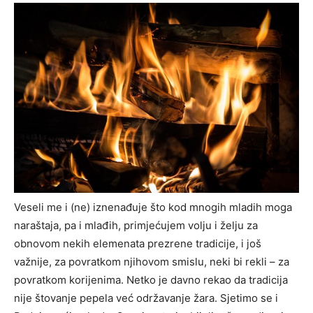
Veseli me i (ne) iznenađuje što kod mnogih mladih moga
naraštaja, pa i mlađih, primjećujem volju i želju za
obnovom nekih elemenata prezrene tradicije, i još
važnije, za povratkom njihovom smislu, neki bi rekli – za
povratkom korijenima. Netko je davno rekao da tradicija
nije štovanje pepela već održavanje žara. Sjetimo se i