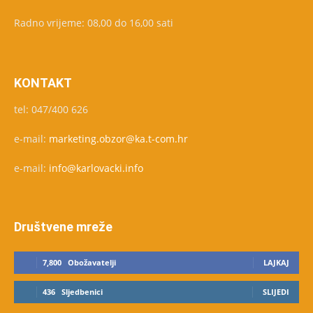
Radno vrijeme: 08,00 do 16,00 sati
KONTAKT
tel: 047/400 626
e-mail:
marketing.obzor@ka.t-com.hr
e-mail:
info@karlovacki.info
Društvene mreže
7,800
Obožavatelji
LAJKAJ
436
Sljedbenici
SLIJEDI