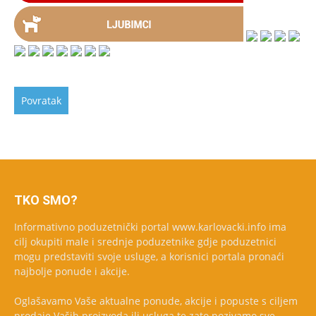
TKO SMO?
Informativno poduzetnički portal www.karlovacki.info ima
cilj okupiti male i srednje poduzetnike gdje poduzetnici
mogu predstaviti svoje usluge, a korisnici portala pronaći
najbolje ponude i akcije.
Oglašavamo Vaše aktualne ponude, akcije i popuste s ciljem
prodaje Vaših proizvoda ili usluga te zato pozivamo sve