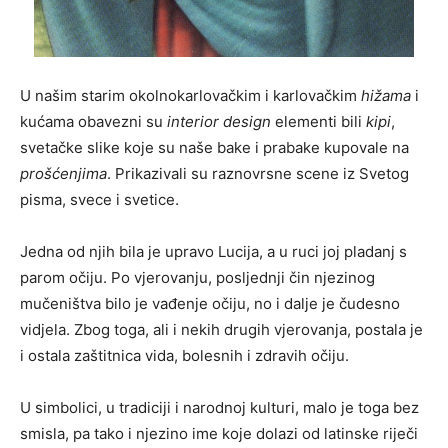
U našim starim okolnokarlovačkim i karlovačkim
hižama
i
kućama obavezni su
interior design
elementi bili
kipi
,
svetačke slike koje su naše bake i prabake kupovale na
prošćenjima
. Prikazivali su raznovrsne scene iz Svetog
pisma, svece i svetice.
Jedna od njih bila je upravo Lucija, a u ruci joj pladanj s
parom očiju. Po vjerovanju, posljednji čin njezinog
mučeništva bilo je vađenje očiju, no i dalje je čudesno
vidjela. Zbog toga, ali i nekih drugih vjerovanja, postala je
i ostala zaštitnica vida, bolesnih i zdravih očiju.
U simbolici, u tradiciji i narodnoj kulturi, malo je toga bez
smisla, pa tako i njezino ime koje dolazi od latinske riječi