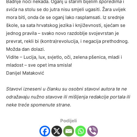
Badnje noći nekada. Oganj u starim bijelim
šporedima
i
svića
na stolu se do jutra nisu smjeli ugasiti. Žara uvijek
mora biti, onda će se oganj lako rasplamsati. Iz srednje
škole, sa sata hrvatskog jezika i književnosti, sjećam se
jednog pravila – svako novo razdoblje svojevrstan je
prevrat, rekli bi (kontra)revolucija, i negacija prethodnog.
Možda dan dolazi.
Vidite – Lucija, lux, svjetlo, oči, zelena pšenica, mladi i
mladost – sve opet ima smisla!
Danijel Mataković
Stavovi izneseni u članku su osobni stavovi autora te ne
odražavaju nužno stavove ili mišljenja redakcije portala ili
neke treće spomenute strane.
Podijeli