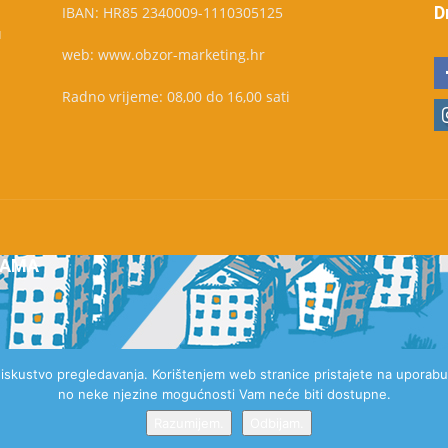
D
IBAN: HR85 2340009-1110305125
u
web: www.obzor-marketing.hr
Radno vrijeme: 08,00 do 16,00 sati
NAMA
e iskustvo pregledavanja. Korištenjem web stranice pristajete na uporabu 
no neke njezine mogućnosti Vam neće biti dostupne.
Razumijem.
Odbijam.