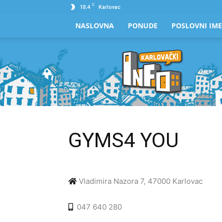
C
18.4
Karlovac
NASLOVNA
PONUDE
POSLOVNI IME
Karlovački
Info
GYMS4 YOU
Vladimira Nazora 7, 47000 Karlovac
047 640 280