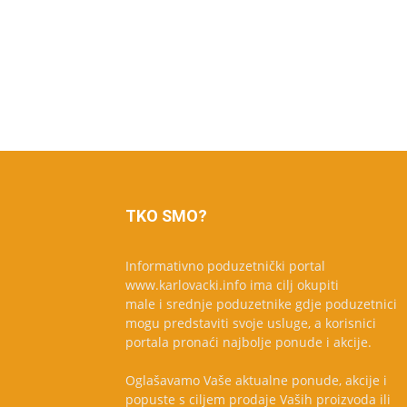
TKO SMO?
Informativno poduzetnički portal
www.karlovacki.info ima cilj okupiti
male i srednje poduzetnike gdje poduzetnici
mogu predstaviti svoje usluge, a korisnici
portala pronaći najbolje ponude i akcije.
Oglašavamo Vaše aktualne ponude, akcije i
popuste s ciljem prodaje Vaših proizvoda ili