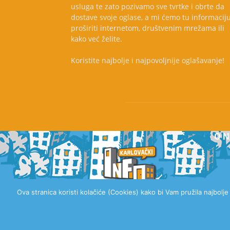
usluga te zato pozivamo sve tvrtke i obrte da
dostave svoje oglase, a mi ćemo tu informacij
proširiti internetom, društvenim mrežama ili
kako već želite.
Koristite najbolje i najpovoljnije oglašavanje!
O 
Ova stranica koristi kolačiće (Cookies) kako bi Vam pružila najbolj
© 2020 Karlovački Info, Sva prava pridržana.