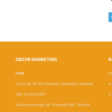
OBZOR MARKETING
K
Ured
te
Luščić 8A, 47 000 Karlovac, Republika Hrvatska
e
OIB: 55143955387
e
Datum osnivanja: 09. listopada 2007. godine