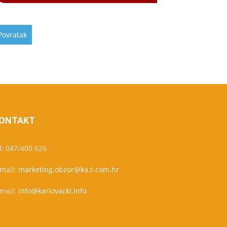
ONTAKT
l: 047/400 626
-mail:
marketing.obzor@ka.t-com.hr
-mail:
info@karlovacki.info