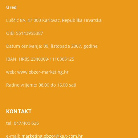
Ured
Luščić 8A, 47 000 Karlovac, Republika Hrvatska
OIB: 55143955387
Datum osnivanja: 09. listopada 2007. godine
IBAN: HR85 2340009-1110305125
web: www.obzor-marketing.hr
Radno vrijeme: 08,00 do 16,00 sati
KONTAKT
tel: 047/400 626
e-mail:
marketing.obzor@ka.t-com.hr