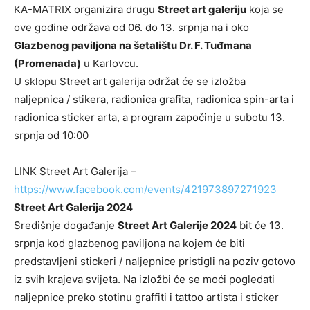
KA-MATRIX organizira drugu
Street art galeriju
koja se
ove godine održava od 06. do 13. srpnja na i oko
Glazbenog paviljona na šetalištu Dr. F. Tuđmana
(Promenada)
u Karlovcu.
U sklopu Street art galerija održat će se izložba
naljepnica / stikera, radionica grafita, radionica spin-arta i
radionica sticker arta, a program započinje u subotu 13.
srpnja od 10:00
LINK Street Art Galerija –
https://www.facebook.com/events/421973897271923
Street Art Galerija
2024
Središnje događanje
Street Art Galerije 2024
bit će 13.
srpnja kod glazbenog paviljona na kojem će biti
predstavljeni stickeri / naljepnice pristigli na poziv gotovo
iz svih krajeva svijeta. Na izložbi će se moći pogledati
naljepnice preko stotinu graffiti i tattoo artista i sticker