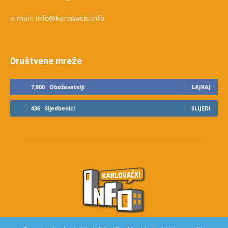
e-mail:
info@karlovacki.info
Društvene mreže
7,800
Obožavatelji
LAJKAJ
436
Sljedbenici
SLIJEDI