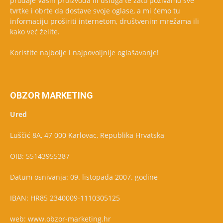
prodaje Vaših proizvoda ili usluga te zato pozivamo sve
tvrtke i obrte da dostave svoje oglase, a mi ćemo tu
informaciju proširiti internetom, društvenim mrežama ili
kako već želite.
Koristite najbolje i najpovoljnije oglašavanje!
OBZOR MARKETING
Ured
Luščić 8A, 47 000 Karlovac, Republika Hrvatska
OIB: 55143955387
Datum osnivanja: 09. listopada 2007. godine
IBAN: HR85 2340009-1110305125
web: www.obzor-marketing.hr