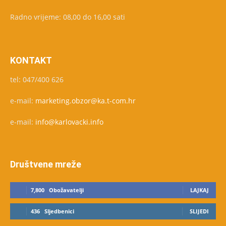
Radno vrijeme: 08,00 do 16,00 sati
KONTAKT
tel: 047/400 626
e-mail:
marketing.obzor@ka.t-com.hr
e-mail:
info@karlovacki.info
Društvene mreže
7,800
Obožavatelji
LAJKAJ
436
Sljedbenici
SLIJEDI