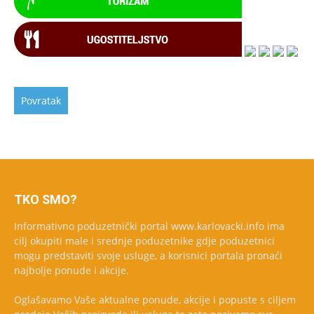
TKO SMO?
Informativno poduzetnički portal www.karlovacki.info ima
cilj okupiti male i srednje poduzetnike gdje poduzetnici
mogu predstaviti svoje usluge, a korisnici portala pronaći
najbolje ponude i akcije.
Oglašavamo Vaše aktualne ponude, akcije i popuste s ciljem