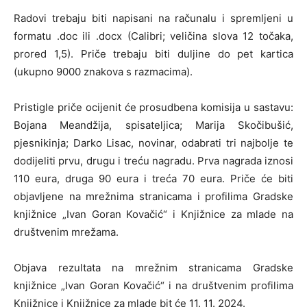
Radovi trebaju biti napisani na računalu i spremljeni u
formatu .doc ili .docx (Calibri; veličina slova 12 točaka,
prored 1,5). Priče trebaju biti duljine do pet kartica
(ukupno 9000 znakova s razmacima).
Pristigle priče ocijenit će prosudbena komisija u sastavu:
Bojana Meandžija, spisateljica; Marija Skočibušić,
pjesnikinja; Darko Lisac, novinar, odabrati tri najbolje te
dodijeliti prvu, drugu i treću nagradu. Prva nagrada iznosi
110 eura, druga 90 eura i treća 70 eura. Priče će biti
objavljene na mrežnima stranicama i profilima Gradske
knjižnice „Ivan Goran Kovačić“ i Knjižnice za mlade na
društvenim mrežama.
Objava rezultata na mrežnim stranicama Gradske
knjižnice „Ivan Goran Kovačić“ i na društvenim profilima
Knjižnice i Knjižnice za mlade bit će 11. 11. 2024.