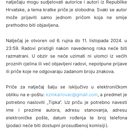
natječaju mogu sudjelovati autorice i autori iz Republike
Hrvatske, a tema kratke priče je slobodna. Svaki se autor
može prijaviti samo jednom pričom koja ne smije
prethodno biti objavljena.
Natječaj je otvoren od 6. rujna do 11. listopada 2024. u
23:59. Radovi pristigli nakon navedenog roka neće biti
razmatrani. U obzir se neće uzimati ni ulomci iz većih
proznih cjelina ili već objavljeni radovi, nepotpune prijave
ili priče koje ne odgovaraju zadanom broju znakova.
Priče za natječaj šalju se isključivo u elektroničkom
obliku na e-poštu:
kzmkarlovac@gmail.com
, a predmet je
potrebno nasloviti „Tipka“. Uz priču je potrebno navesti
ime i prezime autora, adresu stanovanja, adresu
elektroničke pošte, datum rođenja te broj telefona
(podaci neće biti dostupni prosudbenoj komisiji).