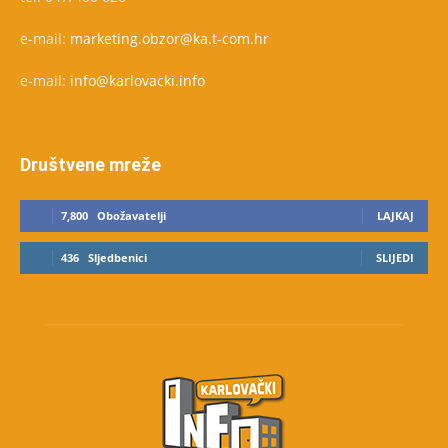
e-mail:
marketing.obzor@ka.t-com.hr
e-mail:
info@karlovacki.info
Društvene mreže
7,800
Obožavatelji
LAJKAJ
436
Sljedbenici
SLIJEDI