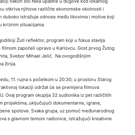
tuaciji nakon što Nika upadne u dugove kod lokalnog
eku otkriva njihove različite ekonomske okolnosti i
lm duboko istražuje odnose među likovima i motive koji
u kriznim situacijama.
odišnji Žuti reflektor, program koji u fokus stavlja
je filmom započeli upravo u Karlovcu. Gost prvog Žutog
g hita, Svebor Mihael Jelić. Na ovogodišnjim
a žirija.
ijedu, 11. rujna s početkom u 20:30, u prostoru Starog
aktivnoj lokaciji održat će se premijera filmova
. Ovaj program okuplja 32 sudionika iz pet različitih
im projektima, uključujući dokumentarne, igrane,
lazbene spotove. Svaka grupa, uz pomoć međunarodnog
dova s glavnom temom radionice, istražujući kreativne