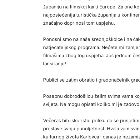
županiju na filmskoj karti Europe. Za one ko
najposjećenija turistička županija u kontine
značajno doprinosi tom uspjehu.
Ponosni smo na naše srednjoškolce i na čak 
natjecateljskog programa. Nećete mi zamjeri
filmašima zbog tog uspjeha. Još jednom čes
lansiranje!
Publici se zatim obratio i gradonačelnik gr
Posebnu dobrodošlicu želim svima vama koji s
svijeta. Ne mogu opisati koliko mi je zadovo
Večeras bih iskoristio priliku da se prisjetim 
proslave svoju punoljetnost. Hvala vam svima
kulturnog života Karlovca i danas je nezamis