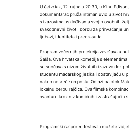
U četvrtak, 12. rujna u 20:30, u Kinu Edison
dokumentarac pruža intiman uvid u život hr
s izazovima usklađivanja svojih osobnih želja
svakodnevni život i borbu za prihvaćanje un
ljubavi, identiteta i predrasuda.
Program večernjih projekcija završava u pet
Šalša. Ova hrvatska komedija s elementima h
se suočava s nizom životnih izazova dok po
studentu mađarskog jezika i dostavljaču u p
nakon nesreće na poslu. Odlazi na otok Malu 
lokalnu berbu rajčica. Ova filmska kombinac
avanturu kroz niz komičnih i zastrašujućih si
Programski raspored festivala možete vidjet