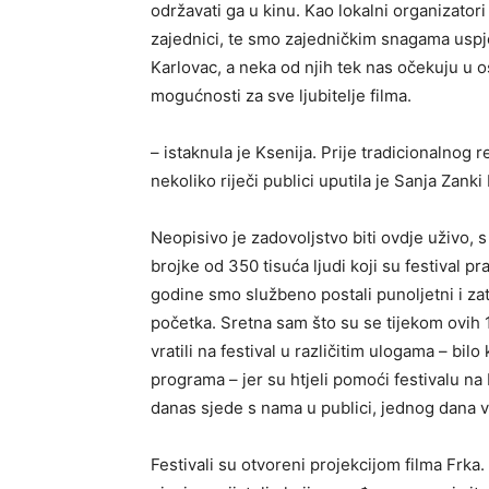
održavati ga u kinu. Kao lokalni organizato
zajednici, te smo zajedničkim snagama uspje
Karlovac, a neka od njih tek nas očekuju u 
mogućnosti za sve ljubitelje filma.
– istaknula je Ksenija. Prije tradicionalnog 
nekoliko riječi publici uputila je Sanja Zanki 
Neopisivo je zadovoljstvo biti ovdje uživo, 
brojke od 350 tisuća ljudi koji su festival pr
godine smo službeno postali punoljetni i za
početka. Sretna sam što su se tijekom ovih 
vratili na festival u različitim ulogama – bilo
programa – jer su htjeli pomoći festivalu na b
danas sjede s nama u publici, jednog dana vra
Festivali su otvoreni projekcijom filma Frka