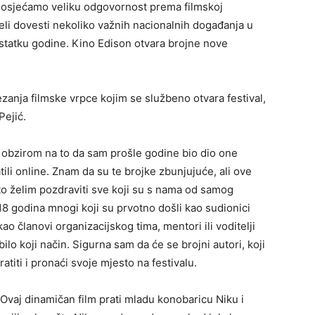
ri osjećamo veliku odgovornost prema filmskoj
li dovesti nekoliko važnih nacionalnih događanja u
ostatku godine. Kino Edison otvara brojne nove
rezanja filmske vrpce kojim se službeno otvara festival,
Pejić.
s obzirom na to da sam prošle godine bio dio one
atili online. Znam da su te brojke zbunjujuće, ali ove
to želim pozdraviti sve koji su s nama od samog
18 godina mnogi koji su prvotno došli kao sudionici
 kao članovi organizacijskog tima, mentori ili voditelji
ilo koji način. Sigurna sam da će se brojni autori, koji
titi i pronaći svoje mjesto na festivalu.
. Ovaj dinamičan film prati mladu konobaricu Niku i