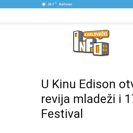
C
26.7
Karlovac
NASLOVNA
PONUDE
POSLOVNI IME
Karlovački
Info
U Kinu Edison ot
revija mladeži i 1
Festival