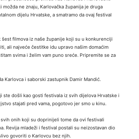
ji možda ne znaju, Karlovačka županija je druga
ntalnom dijelu Hrvatske, a smatramo da ovaj festival
šest filmova iz naše županije koji su u konkurenciji
ti, ali najveće čestitke idu upravo našim domaćim
titam svima i želim vam puno sreće. Pripremite se za
ada Karlovca i saborski zastupnik Damir Mandić.
te došli kao gosti festivala iz svih dijelova Hrvatske i
ljstvo stajati pred vama, pogotovo jer smo u kinu.
svih onih koji su doprinijeli tome da ovi festivali
. Revija mladeži i festival postali su neizostavan dio
livo govoriti o Karlovcu bez njih.