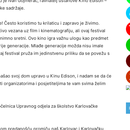
io je Ivan Gojmerac, ravnatelj ustanove Kino Edison –
čke sadržaje.
 Često koristimo tu krilaticu i zapravo je živimo.
vo vezana uz film i kinematografiju, ali ovaj festival
nimno sretni. Ovo kino igra važnu ulogu kao predmet
rije generacije. Mlađe generacije možda nisu imale
aj festival pruža im jedinstvenu priliku da se povežu s
ronašao svoj dom upravo u Kinu Edison, i nadam se da će
iti organizatorima i posjetiteljima te vam svima želim
pročelnica Upravnog odjela za školstvo Karlovačke
ikom predanošću promiču naš Karlovac i Karlovačku