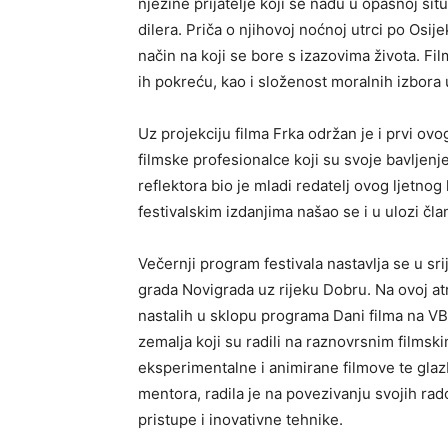
njezine prijatelje koji se nađu u opasnoj si
dilera. Priča o njihovoj noćnoj utrci po Osij
način na koji se bore s izazovima života. Fi
ih pokreću, kao i složenost moralnih izbora 
Uz projekciju filma Frka održan je i prvi ovog
filmske profesionalce koji su svoje bavljen
reflektora bio je mladi redatelj ovog ljetno
festivalskim izdanjima našao se i u ulozi član
Večernji program festivala nastavlja se u sr
grada Novigrada uz rijeku Dobru. Na ovoj atr
nastalih u sklopu programa Dani filma na VBU
zemalja koji su radili na raznovrsnim filmsk
eksperimentalne i animirane filmove te g
mentora, radila je na povezivanju svojih ra
pristupe i inovativne tehnike.