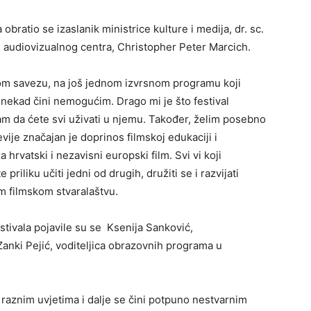
 obratio se izaslanik ministrice kulture i medija, dr. sc.
g audiovizualnog centra, Christopher Peter Marcich.
om savezu, na još jednom izvrsnom programu koji
onekad čini nemogućim. Drago mi je što festival
am da ćete svi uživati u njemu. Također, želim posebno
vije značajan je doprinos filmskoj edukaciji i
hrvatski i nezavisni europski film. Svi vi koji
priliku učiti jedni od drugih, družiti se i razvijati
 filmskom stvaralaštvu.
tivala pojavile su se Ksenija Sanković,
anki Pejić, voditeljica obrazovnih programa u
 raznim uvjetima i dalje se čini potpuno nestvarnim