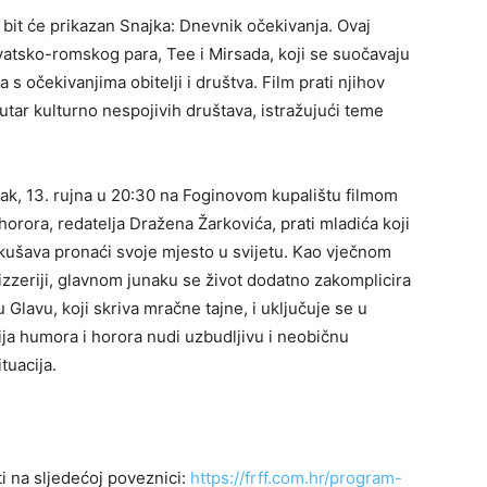
, bit će prikazan Snajka: Dnevnik očekivanja. Ovaj
vatsko-romskog para, Tee i Mirsada, koji se suočavaju
 s očekivanjima obitelji i društva. Film prati njihov
utar kulturno nespojivih društava, istražujući teme
ak, 13. rujna u 20:30 na Foginovom kupalištu filmom
orora, redatelja Dražena Žarkovića, prati mladića koji
kušava pronaći svoje mjesto u svijetu. Kao vječnom
izzeriji, glavnom junaku se život dodatno zakomplicira
Glavu, koji skriva mračne tajne, i uključuje se u
ija humora i horora nudi uzbudljivu i neobičnu
tuacija.
i na sljedećoj poveznici:
https://frff.com.hr/program-