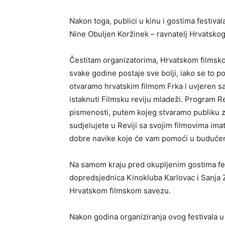
Nakon toga, publici u kinu i gostima festivala
Nine Obuljen Koržinek – ravnatelj Hrvatsko
Čestitam organizatorima, Hrvatskom filmsk
svake godine postaje sve bolji, iako se to p
otvaramo hrvatskim filmom Frka i uvjeren s
istaknuti Filmsku reviju mladeži. Program Re
pismenosti, putem kojeg stvaramo publiku za 
sudjelujete u Reviji sa svojim filmovima imate 
dobre navike koje će vam pomoći u budućem
Na samom kraju pred okupljenim gostima fes
dopredsjednica Kinokluba Karlovac i Sanja Z
Hrvatskom filmskom savezu.
Nakon godina organiziranja ovog festivala u