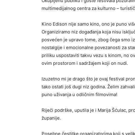
Okupljenu publiku i goste festivala pozdrav
multimedijalnog centra za kulturno – turisti
Kino Edison nije samo kino, ono je puno više!
Organiziramo niz događanja koja nisu isključi
posvećen je upravo tome, zbog čega smo iz
nostalgije i emocionalne povezanosti za sta
priliku uspostaviti takvu vezu s kinom, no ov
ovim prostorom i sadržajem koji on nudi.
Izuzetno mi je drago što je ovaj festival p
tako ostati još dugi niz godina. Želim zahval
puno uživanja u odličnim filmovima!
Riječi podrške, uputila je i Marija Šćulac, 
županije.
Posebne čestitke organizatorima koji s vel