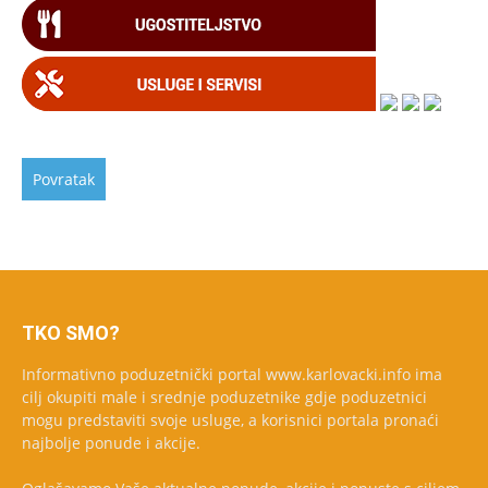
TKO SMO?
Informativno poduzetnički portal www.karlovacki.info ima
cilj okupiti male i srednje poduzetnike gdje poduzetnici
mogu predstaviti svoje usluge, a korisnici portala pronaći
najbolje ponude i akcije.