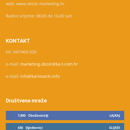
web: www.obzor-marketing.hr
Radno vrijeme: 08,00 do 16,00 sati
KONTAKT
tel: 047/400 626
e-mail:
marketing.obzor@ka.t-com.hr
e-mail:
info@karlovacki.info
Društvene mreže
7,800
Obožavatelji
LAJKAJ
436
Sljedbenici
SLIJEDI