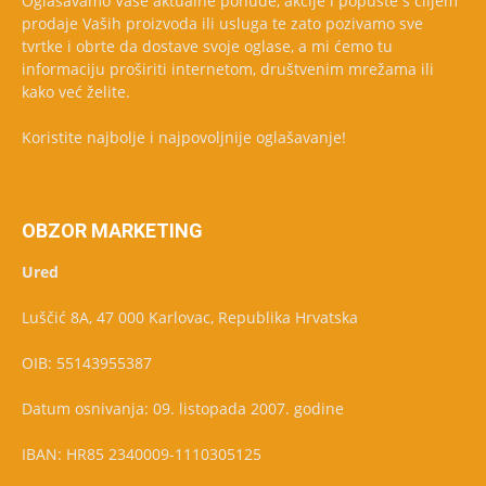
Oglašavamo Vaše aktualne ponude, akcije i popuste s ciljem
prodaje Vaših proizvoda ili usluga te zato pozivamo sve
tvrtke i obrte da dostave svoje oglase, a mi ćemo tu
informaciju proširiti internetom, društvenim mrežama ili
kako već želite.
Koristite najbolje i najpovoljnije oglašavanje!
OBZOR MARKETING
Ured
Luščić 8A, 47 000 Karlovac, Republika Hrvatska
OIB: 55143955387
Datum osnivanja: 09. listopada 2007. godine
IBAN: HR85 2340009-1110305125