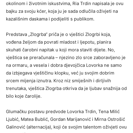
okolinom i životnim iskustvima, Ria Trdin napisala je ovu
bajku za svoju kćer, koja ju je sada odlučila oživjeti na
kazališnim daskama i podijeliti s publikom.
Predstava „Zlogrba“ priča je o vještici Zlogrbi koja,
vođena željom da povrati mladost i ljepotu, planira
skuhati čarobni napitak u koji mora staviti dijete. No,
vještica se preračunala – njezino zlo srce zaboravljeno je
na ormaru, a vesela i dobra djevojčica Lovorka ne samo
da izbjegava vještičinu klopku, već ju svojim dobrim
srcem mijenja iznutra. Kroz niz smiješnih i dirljivih
trenutaka, vještica Zlogrba otkriva da je ljubav snažnija od
bilo koje čarolije.
Glumačku postavu predvode Lovorka Trdin, Tena Milić
Ljubić, Matea Bublić, Gordan Marijanović i Mirna Ostrošić
Galinović (alternacija), koji će svojim talentom oživjeti ovu