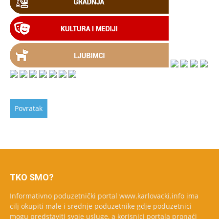
TKO SMO?
Informativno poduzetnički portal www.karlovacki.info ima
cilj okupiti male i srednje poduzetnike gdje poduzetnici
mogu predstaviti svoje usluge, a korisnici portala pronaći