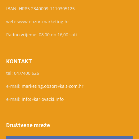
IBAN: HR85 2340009-1110305125
web: www.obzor-marketing.hr
Radno vrijeme: 08,00 do 16,00 sati
KONTAKT
tel: 047/400 626
e-mail:
marketing.obzor@ka.t-com.hr
e-mail:
info@karlovacki.info
Društvene mreže