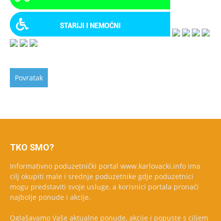
TKO SMO?
Informativno poduzetnički portal www.karlovacki.info ima
cilj okupiti male i srednje poduzetnike gdje poduzetnici
mogu predstaviti svoje usluge, a korisnici portala pronaći
najbolje ponude i akcije.
Oglašavamo Vaše aktualne ponude, akcije i popuste s ciljem