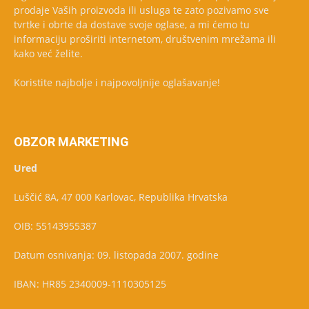
prodaje Vaših proizvoda ili usluga te zato pozivamo sve
tvrtke i obrte da dostave svoje oglase, a mi ćemo tu
informaciju proširiti internetom, društvenim mrežama ili
kako već želite.
Koristite najbolje i najpovoljnije oglašavanje!
OBZOR MARKETING
Ured
Luščić 8A, 47 000 Karlovac, Republika Hrvatska
OIB: 55143955387
Datum osnivanja: 09. listopada 2007. godine
IBAN: HR85 2340009-1110305125