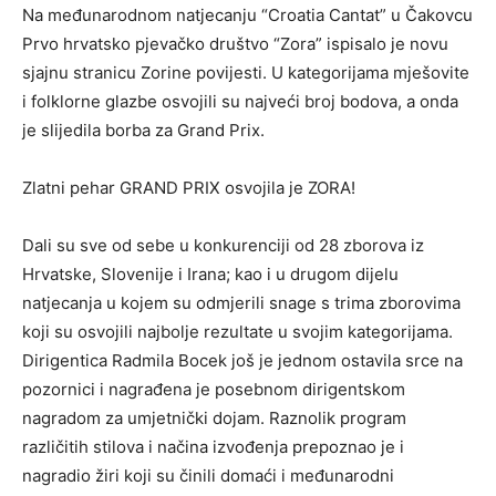
Na međunarodnom natjecanju “Croatia Cantat” u Čakovcu
Prvo hrvatsko pjevačko društvo “Zora” ispisalo je novu
sjajnu stranicu Zorine povijesti. U kategorijama mješovite
i folklorne glazbe osvojili su najveći broj bodova, a onda
je slijedila borba za Grand Prix.
Zlatni pehar GRAND PRIX osvojila je ZORA!
Dali su sve od sebe u konkurenciji od 28 zborova iz
Hrvatske, Slovenije i Irana; kao i u drugom dijelu
natjecanja u kojem su odmjerili snage s trima zborovima
koji su osvojili najbolje rezultate u svojim kategorijama.
Dirigentica Radmila Bocek još je jednom ostavila srce na
pozornici i nagrađena je posebnom dirigentskom
nagradom za umjetnički dojam. Raznolik program
različitih stilova i načina izvođenja prepoznao je i
nagradio žiri koji su činili domaći i međunarodni