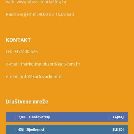
web: www.obzor-marketing.hr
Radno vrijeme: 08,00 do 16,00 sati
KONTAKT
tel: 047/400 626
e-mail:
marketing.obzor@ka.t-com.hr
e-mail:
info@karlovacki.info
Društvene mreže
7,800
Obožavatelji
LAJKAJ
436
Sljedbenici
SLIJEDI