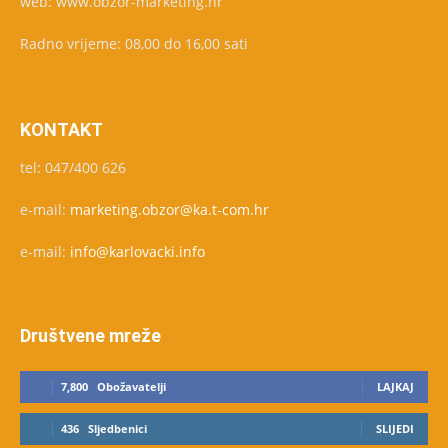
web: www.obzor-marketing.hr
Radno vrijeme: 08,00 do 16,00 sati
KONTAKT
tel: 047/400 626
e-mail:
marketing.obzor@ka.t-com.hr
e-mail:
info@karlovacki.info
Društvene mreže
7,800
Obožavatelji
LAJKAJ
436
Sljedbenici
SLIJEDI