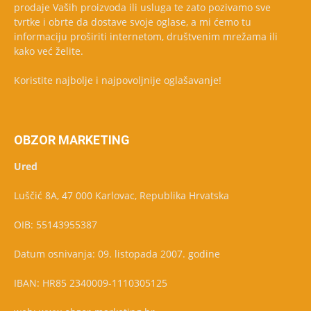
prodaje Vaših proizvoda ili usluga te zato pozivamo sve
tvrtke i obrte da dostave svoje oglase, a mi ćemo tu
informaciju proširiti internetom, društvenim mrežama ili
kako već želite.
Koristite najbolje i najpovoljnije oglašavanje!
OBZOR MARKETING
Ured
Luščić 8A, 47 000 Karlovac, Republika Hrvatska
OIB: 55143955387
Datum osnivanja: 09. listopada 2007. godine
IBAN: HR85 2340009-1110305125