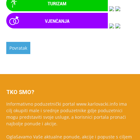
TKO SMO?
Informativno poduzetnički portal www.karlovacki.info ima
cilj okupiti male i srednje poduzetnike gdje poduzetnici
mogu predstaviti svoje usluge, a korisnici portala pronaći
najbolje ponude i akcije.
Oglašavamo Vaše aktualne ponude, akcije i popuste s ciljem