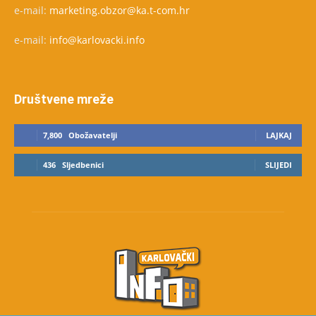
e-mail:
marketing.obzor@ka.t-com.hr
e-mail:
info@karlovacki.info
Društvene mreže
7,800
Obožavatelji
LAJKAJ
436
Sljedbenici
SLIJEDI