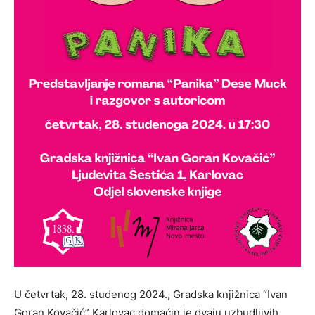
U četvrtak, 28. studenog 2024., Gradska knjižnica “Ivan
Goran Kovačić” Karlovac domaćin je dvaju uzbudljivih