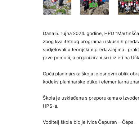
Dana 5. rujna 2024. godine, HPD “Martinščak
zbog kvalitetnog programa i iskusnih predava
sudjelovali u teorijskim predavanjima i prak
prve pomoći, a organizirani su i izleti na Učk
Opća planinarska škola je osnovni oblik obra
kodeks planinarske etike i elementarna znan
Škola je usklađena s preporukama o izvođen
HPS-a.
Voditelj škole bio je Ivica Čepuran – Čeps.