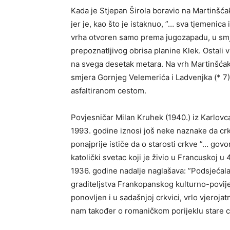
Kada je Stjepan Širola boravio na Martinšća
jer je, kao što je istaknuo, ”… sva tjemenica
vrha otvoren samo prema jugozapadu, u smje
prepoznatljivog obrisa planine Klek. Ostali v
na svega desetak metara. Na vrh Martinšća
smjera Gornjeg Velemerića i Ladvenjka (* 7)
asfaltiranom cestom.
Povjesničar Milan Kruhek (1940.) iz Karlovca
1993. godine iznosi još neke naznake da crk
ponajprije ističe da o starosti crkve ”… govori
katolički svetac koji je živio u Francuskoj u
1936. godine nadalje naglašava: ”Podsjećala
graditeljstva Frankopanskog kulturno-povije
ponovljen i u sadašnjoj crkvici, vrlo vjerojat
nam također o romaničkom porijeklu stare cr