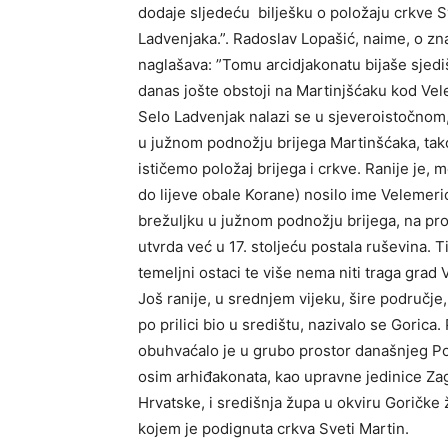
dodaje sljedeću bilješku o položaju crkve S
Ladvenjaka.”. Radoslav Lopašić, naime, o zn
naglašava: ”Tomu arcidjakonatu bijaše sjediš
danas jošte obstoji na Martinjšćaku kod Vel
Selo Ladvenjak nalazi se u sjeveroistočnom
u južnom podnožju brijega Martinšćaka, tako
ističemo položaj brijega i crkve. Ranije je,
do lijeve obale Korane) nosilo ime Velemerić. 
brežuljku u južnom podnožju brijega, na pr
utvrda već u 17. stoljeću postala ruševina. 
temeljni ostaci te više nema niti traga grad
Još ranije, u srednjem vijeku, šire područje
po prilici bio u središtu, nazivalo se Goric
obuhvaćalo je u grubo prostor današnjeg Po
osim arhiđakonata, kao upravne jedinice Zag
Hrvatske, i središnja župa u okviru Goričke ž
kojem je podignuta crkva Sveti Martin.