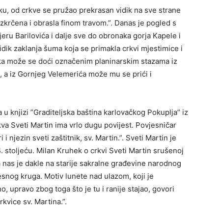
ku, od crkve se pružao prekrasan vidik na sve strane
 izkrčena i obrasla finom travom.”. Danas je pogled s
ru Barilovića i dalje sve do obronaka gorja Kapele i
idik zaklanja šuma koja se primakla crkvi mjestimice i
ka može se doći označenim planinarskim stazama iz
, a iz Gornjeg Velemerića može mu se prići i
 u knjizi ”Graditeljska baština karlovačkog Pokuplja” iz
va Sveti Martin ima vrlo dugu povijest. Povjesničar
 i njezin sveti zaštitnik, sv. Martin.”. Sveti Martin je
 4. stoljeću. Milan Kruhek o crkvi Sveti Martin srušenoj
 nas je dakle na starije sakralne građevine narodnog
snog kruga. Motiv lunete nad ulazom, koji je
no, upravo zbog toga što je tu i ranije stajao, govori
kvice sv. Martina.”.