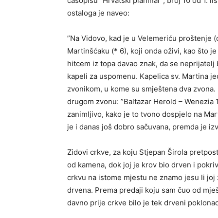
časopisu ”Hrvatski planinar”, broj 10 od 1. 
ostaloga je naveo:
”Na Vidovo, kad je u Velemeriću proštenje (
Martinšćaku (* 6), koji onda oživi, kao što j
hitcem iz topa davao znak, da se neprijatelj b
kapeli za uspomenu. Kapelica sv. Martina j
zvonikom, u kome su smještena dva zvona. Na
drugom zvonu: ”Baltazar Herold – Wenezia 167
zanimljivo, kako je to tvono dospjelo na Mart
je i danas još dobro sačuvana, premda je i
Zidovi crkve, za koju Stjepan Širola pretpost
od kamena, dok joj je krov bio drven i pokri
crkvu na istome mjestu ne znamo jesu li joj zi
drvena. Prema predaji koju sam čuo od mješ
davno prije crkve bilo je tek drveni poklona