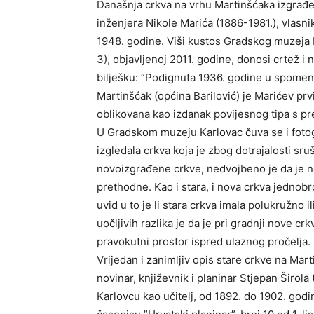
Današnja crkva na vrhu Martinšćaka izgrađen
inženjera Nikole Marića (1886-1981.), vlas
1948. godine. Viši kustos Gradskog muzeja K
3), objavljenoj 2011. godine, donosi crtež i 
bilješku: ”Podignuta 1936. godine u spomen
Martinšćak (općina Barilović) je Marićev prv
oblikovana kao izdanak povijesnog tipa s pr
U Gradskom muzeju Karlovac čuva se i fotogra
izgledala crkva koja je zbog dotrajalosti s
novoizgrađene crkve, nedvojbeno je da je no
prethodne. Kao i stara, i nova crkva jednobr
uvid u to je li stara crkva imala polukružno 
uočljivih razlika je da je pri gradnji nove crkv
pravokutni prostor ispred ulaznog pročelja.
Vrijedan i zanimljiv opis stare crkve na Mar
novinar, književnik i planinar Stjepan Širol
Karlovcu kao učitelj, od 1892. do 1902. godin