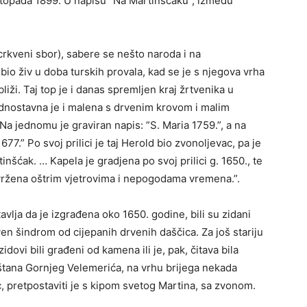
listopada 1899. U napisu ”Na Martinšćaku”, između
crkveni sbor), sabere se nešto naroda i na
e bio živ u doba turskih provala, kad se je s njegova vrha
liži. Taj top je i danas spremljen kraj žrtvenika u
ednostavna je i malena s drvenim krovom i malim
 jednomu je graviran napis: ”S. Maria 1759.”, a na
7.” Po svoj prilici je taj Herold bio zvonoljevac, pa je
inšćak. … Kapela je gradjena po svoj prilici g. 1650., te
zvržena oštrim vjetrovima i nepogodama vremena.”.
avlja da je izgrađena oko 1650. godine, bili su zidani
ven šindrom od cijepanih drvenih daščica. Za još stariju
dovi bili građeni od kamena ili je, pak, čitava bila
tana Gornjeg Velemerića, na vrhu brijega nekada
c, pretpostaviti je s kipom svetog Martina, sa zvonom.