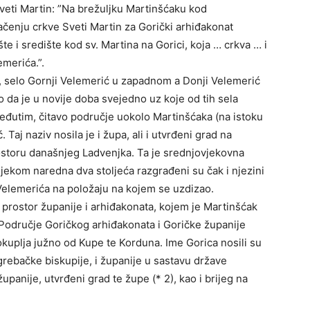
veti Martin: ”Na brežuljku Martinšćaku kod
ačenju crkve Sveti Martin za Gorički arhiđakonat
te i središte kod sv. Martina na Gorici, koja … crkva … i
emerića.”.
, selo Gornji Velemerić u zapadnom a Donji Velemerić
 da je u novije doba svejedno uz koje od tih sela
 međutim, čitavo područje uokolo Martinšćaka (na istoku
Taj naziv nosila je i župa, ali i utvrđeni grad na
ostoru današnjeg Ladvenjka. Ta je srednjovjekovna
Tijekom naredna dva stoljeća razgrađeni su čak i njezini
 Velemerića na položaju na kojem se uzdizao.
, prostor županije i arhiđakonata, kojem je Martinšćak
a. Područje Goričkog arhiđakonata i Goričke županije
kuplja južno od Kupe te Korduna. Ime Gorica nosili su
rebačke biskupije, i županije u sastavu države
upanije, utvrđeni grad te župe (* 2), kao i brijeg na