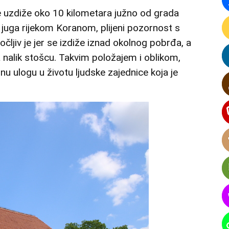
se uzdiže oko 10 kilometara južno od grada
i juga rijekom Koranom, plijeni pozornost s
uočljiv je jer se izdiže iznad okolnog pobrđa, a
ega nalik stošcu. Takvim položajem i oblikom,
nu ulogu u životu ljudske zajednice koja je