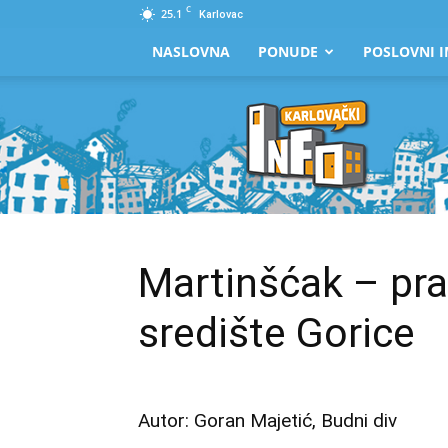
C
25.1
Karlovac
NASLOVNA
PONUDE
POSLOVNI I
Karlovački
Info
Martinšćak – pra
središte Gorice
Autor: Goran Majetić,
Budni div