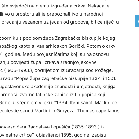
ište svjedoči na njemu izgrađena crkva. Nekada je
dljivo u prostoru ali je prepoznatljivo u narodnoj
o predanju vezanom uz jedan od grobova, bit će riječi u
 zborniku s popisom župa Zagrebačke biskupije kojeg
rebačkog kaptola Ivan arhiđakon Gorički. Potom o crkvi
1501. godine. Među povjesničarima koji su na osnovu
ivanju povijesti župa i crkava srednjovjekovne
ac (1905-1993.), podrijetlom iz Grabarja kod Požege.
 u radu ”Popis župa zagrebačke biskupije 1334. i 1501.
ugoslavenske akademije znanosti i umjetnosti, knjiga
prenosi izvorne latinske zapise iz tih popisa koji
orici u srednjem vijeku: ”1334. Item sancti Martini de
ecclesde sancti Martini in Gorycza. Thomas capellanus
povjesničara Radoslava Lopašića (1835-1893.) iz
viestne crtice”, objavljenoj 1895. godine, zapisu