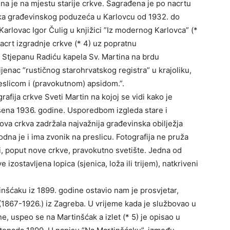
a je na mjestu starije crkve. Sagrađena je po nacrtu
nika građevinskog poduzeća u Karlovcu od 1932. do
arlovac Igor Čulig u knjižici ”Iz modernog Karlovca” (*
nacrt izgradnje crkve (* 4) uz popratnu
 Stjepanu Radiću kapela Sv. Martina na brdu
ijenac ”rustičnog starohrvatskog registra” u krajoliku,
eslicom i (pravokutnom) apsidom.”.
fija crkve Sveti Martin na kojoj se vidi kako je
rušena 1936. godine. Usporedbom izgleda stare i
va crkva zadržala najvažnija građevinska obilježja
odna je i ima zvonik na preslicu. Fotografija ne pruža
ili, poput nove crkve, pravokutno svetište. Jedna od
e izostavljena lopica (sjenica, loža ili trijem), natkriveni
tinšćaku iz 1899. godine ostavio nam je prosvjetar,
a (1867-1926.) iz Zagreba. U vrijeme kada je službovao u
e, uspeo se na Martinšćak a izlet (* 5) je opisao u