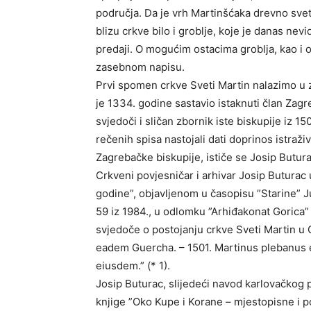
područja. Da je vrh Martinšćaka drevno svet
blizu crkve bilo i groblje, koje je danas nevi
predaji. O mogućim ostacima groblja, kao i 
zasebnom napisu.
Prvi spomen crkve Sveti Martin nalazimo u
je 1334. godine sastavio istaknuti član Zag
svjedoči i sličan zbornik iste biskupije iz 
rečenih spisa nastojali dati doprinos istraž
Zagrebačke biskupije, ističe se Josip Butur
Crkveni povjesničar i arhivar Josip Buturac
godine”, objavljenom u časopisu ”Starine” J
59 iz 1984., u odlomku ”Arhiđakonat Gorica” 
svjedoče o postojanju crkve Sveti Martin u G
eadem Guercha. – 1501. Martinus plebanus 
eiusdem.” (* 1).
Josip Buturac, slijedeći navod karlovačkog 
knjige ”Oko Kupe i Korane – mjestopisne i po