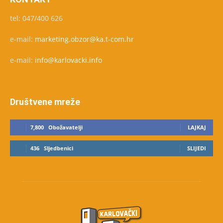
tel: 047/400 626
e-mail:
marketing.obzor@ka.t-com.hr
e-mail:
info@karlovacki.info
Društvene mreže
7,800
Obožavatelji
LAJKAJ
436
Sljedbenici
SLIJEDI