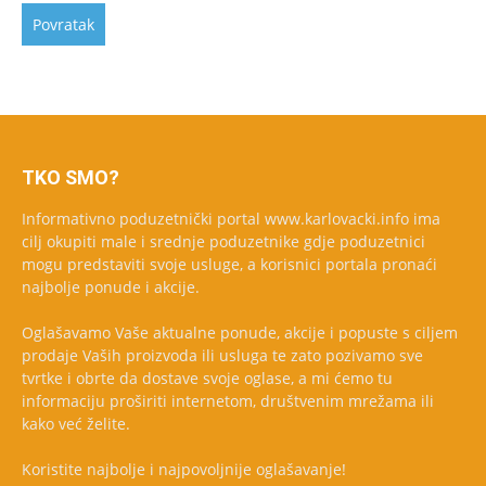
TKO SMO?
Informativno poduzetnički portal www.karlovacki.info ima
cilj okupiti male i srednje poduzetnike gdje poduzetnici
mogu predstaviti svoje usluge, a korisnici portala pronaći
najbolje ponude i akcije.
Oglašavamo Vaše aktualne ponude, akcije i popuste s ciljem
prodaje Vaših proizvoda ili usluga te zato pozivamo sve
tvrtke i obrte da dostave svoje oglase, a mi ćemo tu
informaciju proširiti internetom, društvenim mrežama ili
kako već želite.
Koristite najbolje i najpovoljnije oglašavanje!