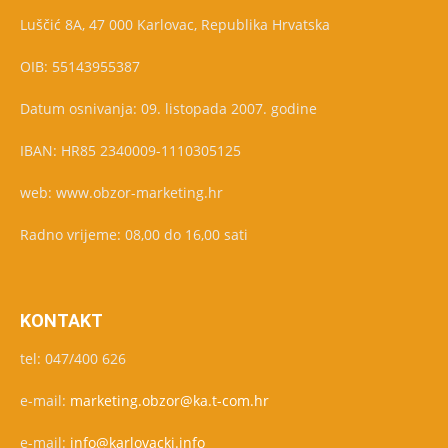
Luščić 8A, 47 000 Karlovac, Republika Hrvatska
OIB: 55143955387
Datum osnivanja: 09. listopada 2007. godine
IBAN: HR85 2340009-1110305125
web: www.obzor-marketing.hr
Radno vrijeme: 08,00 do 16,00 sati
KONTAKT
tel: 047/400 626
e-mail:
marketing.obzor@ka.t-com.hr
e-mail:
info@karlovacki.info