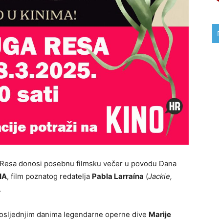
 Resa donosi posebnu filmsku večer u povodu Dana
IA
, film poznatog redatelja
Pabla Larraína
(
Jackie,
.
i posljednjim danima legendarne operne dive
Marije