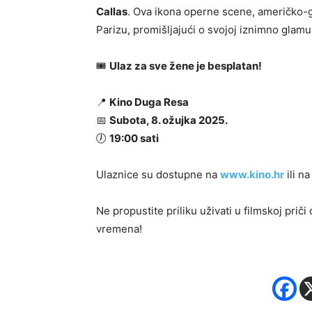
Callas
. Ova ikona operne scene, američko-gr
Parizu, promišljajući o svojoj iznimno glamuro
🎟
Ulaz za sve žene je besplatan!
📍
Kino Duga Resa
📅
Subota, 8. ožujka 2025.
🕖
19:00 sati
Ulaznice su dostupne na
www.kino.hr
ili na
Ne propustite priliku uživati u filmskoj priči
vremena!