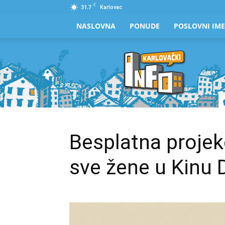
C
31.7
Karlovac
NASLOVNA
PONUDE
POSLOVNI IME
Karlovački
Info
Besplatna projekc
sve žene u Kinu