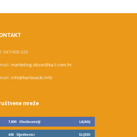
ONTAKT
l: 047/400 626
-mail:
marketing.obzor@ka.t-com.hr
-mail:
info@karlovacki.info
ruštvene mreže
7,800
Obožavatelji
LAJKAJ
436
Sljedbenici
SLIJEDI