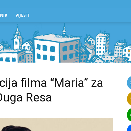
NIK
VIJESTI
ija filma “Maria” za
 Duga Resa