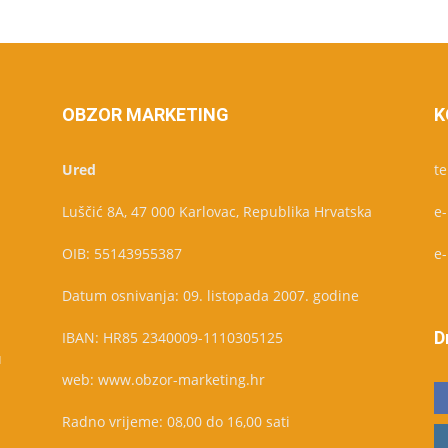
OBZOR MARKETING
K
Ured
te
Luščić 8A, 47 000 Karlovac, Republika Hrvatska
e
OIB: 55143955387
e
Datum osnivanja: 09. listopada 2007. godine
D
IBAN: HR85 2340009-1110305125
u
web: www.obzor-marketing.hr
Radno vrijeme: 08,00 do 16,00 sati