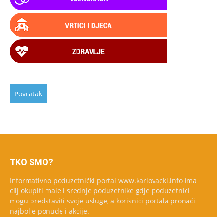
TKO SMO?
Informativno poduzetnički portal www.karlovacki.info ima
cilj okupiti male i srednje poduzetnike gdje poduzetnici
mogu predstaviti svoje usluge, a korisnici portala pronaći
najbolje ponude i akcije.