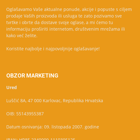
Oglašavamo Vaše aktualne ponude, akcije i popuste s ciljem
prodaje Vaših proizvoda ili usluga te zato pozivamo sve
tvrtke i obrte da dostave svoje oglase, a mi ćemo tu
informaciju proširiti internetom, društvenim mrežama ili
kako već želite.
Koristite najbolje i najpovoljnije oglašavanje!
OBZOR MARKETING
Ured
Luščić 8A, 47 000 Karlovac, Republika Hrvatska
OIB: 55143955387
Datum osnivanja: 09. listopada 2007. godine
IBAN: HR85 2340009-1110305125