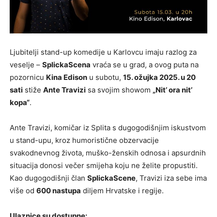
Ljubitelji stand-up komedije u Karlovcu imaju razlog za
veselje –
SplickaScena
vraća se u grad, a ovog puta na
pozornicu
Kina Edison
u subotu,
15. ožujka 2025. u 20
sati
stiže
Ante Travizi
sa svojim showom
„Nit’ ora nit’
kopa“
.
Ante Travizi, komičar iz Splita s dugogodišnjim iskustvom
u stand-upu, kroz humoristične obzervacije
svakodnevnog života, muško-ženskih odnosa i apsurdnih
situacija donosi večer smijeha koju ne želite propustiti.
Kao dugogodišnji član
SplickaScene
, Travizi iza sebe ima
više od
600 nastupa
diljem Hrvatske i regije.
Ulaznice su dostupne: