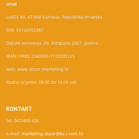
Ured
Luščić 8A, 47 000 Karlovac, Republika Hrvatska
OIB: 55143955387
Datum osnivanja: 09. listopada 2007. godine
IBAN: HR85 2340009-1110305125
web: www.obzor-marketing.hr
Radno vrijeme: 08,00 do 16,00 sati
KONTAKT
tel: 047/400 626
e-mail:
marketing.obzor@ka.t-com.hr