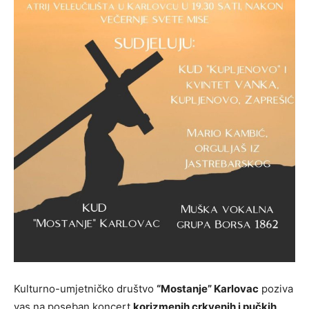
Kulturno-umjetničko društvo
“Mostanje” Karlovac
poziva
vas na poseban koncert
korizmenih crkvenih i pučkih