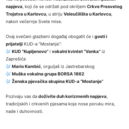
napjeva
, koji će se održati pod okriljem
Crkve Presvetog
Trojstva u Karlovcu
, u atriju
Veleučilišta u Karlovcu
,
nakon večernje Svete mise.
Ovaj svečani glazbeni događaj obogatit će i
gosti i
prijatelji
KUD-a “Mostanje”:
KUD “Kupljenovo”
i
vokalni kvintet “Vanka”
iz
Zaprešića
Mario Kambić
, orguljaš iz Jastrebarskog
Muška vokalna grupa BORSA 1862
Ženska pjevačka skupina KUD-a “Mostanje”
Pozivaju vas da
doživite duh korizmenih napjeva
,
tradicijskih i crkvenih pjesama koje nose poruku mira,
nade i duhovnosti.