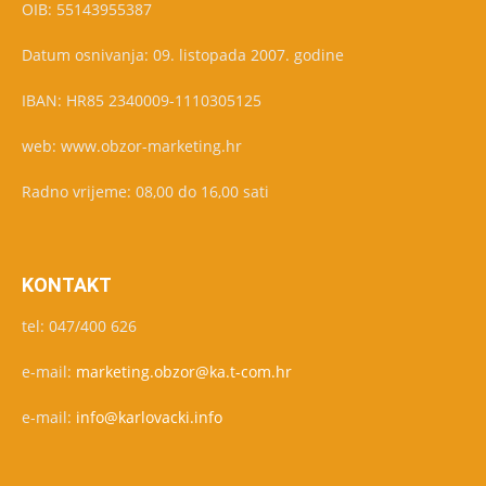
OIB: 55143955387
Datum osnivanja: 09. listopada 2007. godine
IBAN: HR85 2340009-1110305125
web: www.obzor-marketing.hr
Radno vrijeme: 08,00 do 16,00 sati
KONTAKT
tel: 047/400 626
e-mail:
marketing.obzor@ka.t-com.hr
e-mail:
info@karlovacki.info