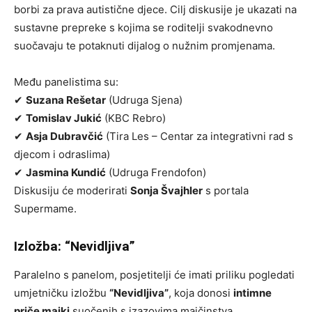
borbi za prava autistične djece. Cilj diskusije je ukazati na
sustavne prepreke s kojima se roditelji svakodnevno
suočavaju te potaknuti dijalog o nužnim promjenama.
Među panelistima su:
✔
Suzana Rešetar
(Udruga Sjena)
✔
Tomislav Jukić
(KBC Rebro)
✔
Asja Dubravčić
(Tira Les – Centar za integrativni rad s
djecom i odraslima)
✔
Jasmina Kundić
(Udruga Frendofon)
Diskusiju će moderirati
Sonja Švajhler
s portala
Supermame.
Izložba: “Nevidljiva”
Paralelno s panelom, posjetitelji će imati priliku pogledati
umjetničku izložbu
“Nevidljiva”
, koja donosi
intimne
priče majki
suočenih s izazovima majčinstva,