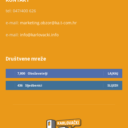
tel: 047/400 626
e-mail:
marketing.obzor@ka.t-com.hr
e-mail:
info@karlovacki.info
Društvene mreže
7,800
Obožavatelji
LAJKAJ
436
Sljedbenici
SLIJEDI