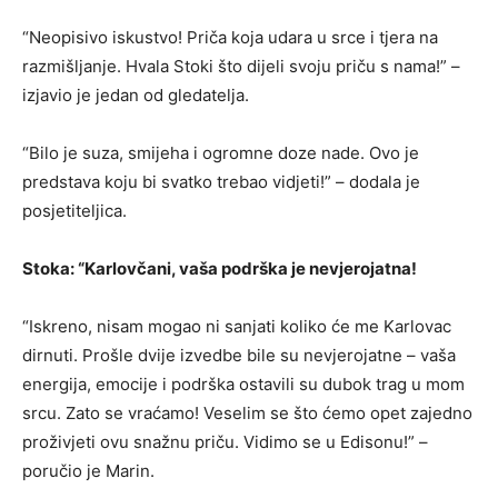
“Neopisivo iskustvo! Priča koja udara u srce i tjera na
razmišljanje. Hvala Stoki što dijeli svoju priču s nama!” –
izjavio je jedan od gledatelja.
“Bilo je suza, smijeha i ogromne doze nade. Ovo je
predstava koju bi svatko trebao vidjeti!” – dodala je
posjetiteljica.
Stoka: “Karlovčani, vaša podrška je nevjerojatna!
“Iskreno, nisam mogao ni sanjati koliko će me Karlovac
dirnuti. Prošle dvije izvedbe bile su nevjerojatne – vaša
energija, emocije i podrška ostavili su dubok trag u mom
srcu. Zato se vraćamo! Veselim se što ćemo opet zajedno
proživjeti ovu snažnu priču. Vidimo se u Edisonu!” –
poručio je Marin.