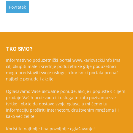
TKO SMO?
Informativno poduzetnički portal www.karlovacki.info ima
cilj okupiti male i srednje poduzetnike gdje poduzetnici
mogu predstaviti svoje usluge, a korisnici portala pronaći
najbolje ponude i akcije.
Oglašavamo Vaše aktualne ponude, akcije i popuste s ciljem
prodaje Vaših proizvoda ili usluga te zato pozivamo sve
tvrtke i obrte da dostave svoje oglase, a mi ćemo tu
informaciju proširiti internetom, društvenim mrežama ili
kako već želite.
Koristite najbolje i najpovoljnije oglašavanje!