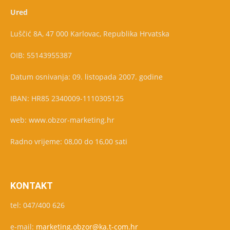
Ured
Luščić 8A, 47 000 Karlovac, Republika Hrvatska
OIB: 55143955387
Datum osnivanja: 09. listopada 2007. godine
IBAN: HR85 2340009-1110305125
web: www.obzor-marketing.hr
Radno vrijeme: 08,00 do 16,00 sati
KONTAKT
tel: 047/400 626
e-mail:
marketing.obzor@ka.t-com.hr