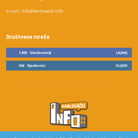
e-mail:
info@karlovacki.info
Društvene mreže
7,800
Obožavatelji
LAJKAJ
436
Sljedbenici
SLIJEDI