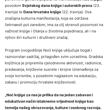
povodom
Svjetskog dana knjige i autorskih prava
(23.
travnja) te
Dana hrvatske knjige
(22. travnja). Ova
značajna kulturna manifestacija, koja se održava
četrnaesti put zaredom, ima za cilj skrenuti pozornost na
važnost knjige i čitanja u životima pojedinaca, ali i na
njihov širi kulturni i društveni značaj.
Program ovogodišnje Noći knjige uključuje bogat i
raznovrstan sadržaj, prilagođen svim uzrastima. Gradska
knjižnica je pripremila cjelodnevne aktivnosti, radionice,
predavanja, književne susrete i brojne iznenađenja za
svoje korisnike, s posebnim naglaskom na edukaciju,
zabavu i promociju hrvatske književnosti.
„Noć knjige za nas je prilika da na jedan zabavan i
edukativan način istaknemo vrijednost knjige kao
temelja našeg obrazovanja, kulture i osobnog razvoja.