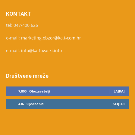
KONTAKT
tel: 047/400 626
e-mail:
marketing.obzor@ka.t-com.hr
e-mail:
info@karlovacki.info
Društvene mreže
7,800
Obožavatelji
LAJKAJ
436
Sljedbenici
SLIJEDI