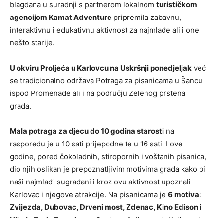
blagdana u suradnji s partnerom lokalnom
turističkom
agencijom Kamat Adventure
pripremila zabavnu,
interaktivnu i edukativnu aktivnost za najmlađe ali i one
nešto starije.
U okviru Proljeća u Karlovcu na Uskršnji ponedjeljak
već
se tradicionalno održava Potraga za pisanicama u Šancu
ispod Promenade ali i na području Zelenog prstena
grada.
Mala potraga za djecu do 10 godina starosti
na
rasporedu je u 10 sati prijepodne te u 16 sati. I ove
godine, pored čokoladnih, stiropornih i voštanih pisanica,
dio njih oslikan je prepoznatljivim motivima grada kako bi
naši najmlađi sugrađani i kroz ovu aktivnost upoznali
Karlovac i njegove atrakcije. Na pisanicama je
6 motiva:
Zvijezda, Dubovac, Drveni most, Zdenac, Kino Edison i