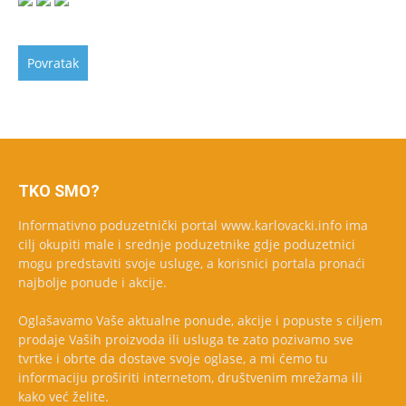
TKO SMO?
Informativno poduzetnički portal www.karlovacki.info ima
cilj okupiti male i srednje poduzetnike gdje poduzetnici
mogu predstaviti svoje usluge, a korisnici portala pronaći
najbolje ponude i akcije.
Oglašavamo Vaše aktualne ponude, akcije i popuste s ciljem
prodaje Vaših proizvoda ili usluga te zato pozivamo sve
tvrtke i obrte da dostave svoje oglase, a mi ćemo tu
informaciju proširiti internetom, društvenim mrežama ili
kako već želite.