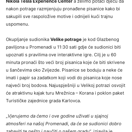
Nikola Tesla Experience Center
a želimo potaći djecu da
nakon potrage razmjenjuju pronađene pisanice kako bi
sakupili sve raspoložive motive i odnijeli kući trajnu
uspomenu.
Okupljanje sudionika
Velike potrage
je kod Glazbenog
paviljona u Promenadi u 11:30 sati gdje će sudionici biti
upoznati s pravilima ove interaktivne igre. Cilj je u 60
minuta pronaći što veći broj pisanica koje će biti skrivene
u šančevima oko Zvijezde. Pisanice se boduju a neke će
imati i papir sa zadatkom koji vodi do pisanica koje nose
najveći broj bodova. Najuspješniji u Velikoj potrazi osvojit
će atraktivnu kajak turu Mrežnica – Korana i poklon paket
Turističke zajednice grada Karlovca.
„
Vjerujemo da ćemo i ove godine uživati u sjajnoj
atmosferi na našoj Promenadi, da će se sudionici dobro
zabaviti te nešto i naučiti o našem gradu“
, izjavila je