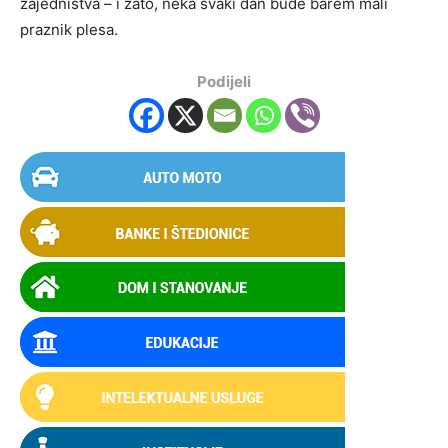
zajedništva – i zato, neka svaki dan bude barem mali
praznik plesa.
Podijeli