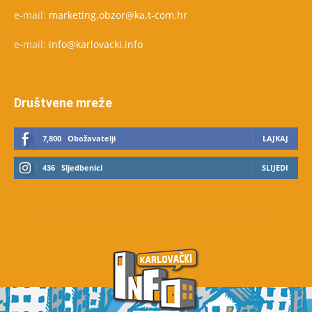
e-mail:
marketing.obzor@ka.t-com.hr
e-mail:
info@karlovacki.info
Društvene mreže
7,800
Obožavatelji
LAJKAJ
436
Sljedbenici
SLIJEDI