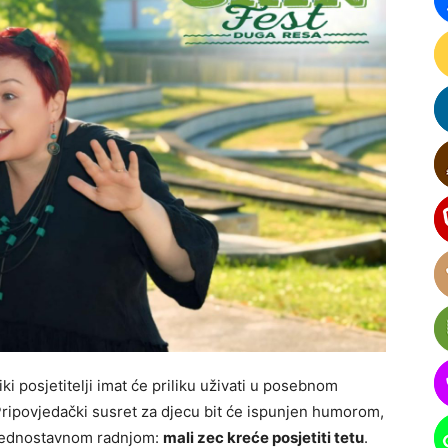
eliki posjetitelji imat će priliku uživati u posebnom
Pripovjedački susret za djecu bit će ispunjen humorom,
 jednostavnom radnjom:
mali zec kreće posjetiti tetu
.