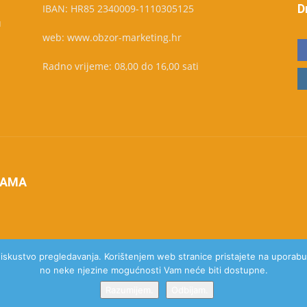
D
IBAN: HR85 2340009-1110305125
u
web: www.obzor-marketing.hr
Radno vrijeme: 08,00 do 16,00 sati
NAMA
e iskustvo pregledavanja. Korištenjem web stranice pristajete na uporabu 
no neke njezine mogućnosti Vam neće biti dostupne.
Razumijem.
Odbijam.