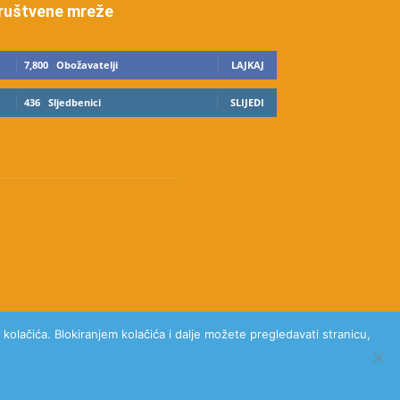
ruštvene mreže
7,800
Obožavatelji
LAJKAJ
436
Sljedbenici
SLIJEDI
kolačića. Blokiranjem kolačića i dalje možete pregledavati stranicu,