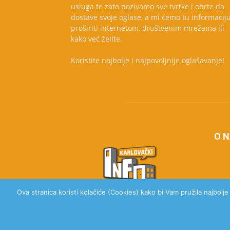
usluga te zato pozivamo sve tvrtke i obrte da
dostave svoje oglase, a mi ćemo tu informacij
proširiti internetom, društvenim mrežama ili
kako već želite.
Koristite najbolje i najpovoljnije oglašavanje!
O 
Ova stranica koristi kolačiće (Cookies) kako bi Vam pružila najbolj
© 2020 Karlovački Info, Sva prava pridržana.