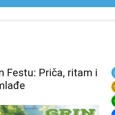
NIK
VIJESTI
n Festu: Priča, ritam i
jmlađe