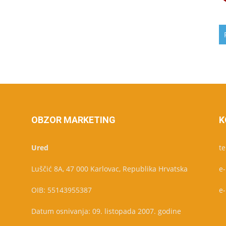
OBZOR MARKETING
K
Ured
te
Luščić 8A, 47 000 Karlovac, Republika Hrvatska
e
OIB: 55143955387
e
Datum osnivanja: 09. listopada 2007. godine