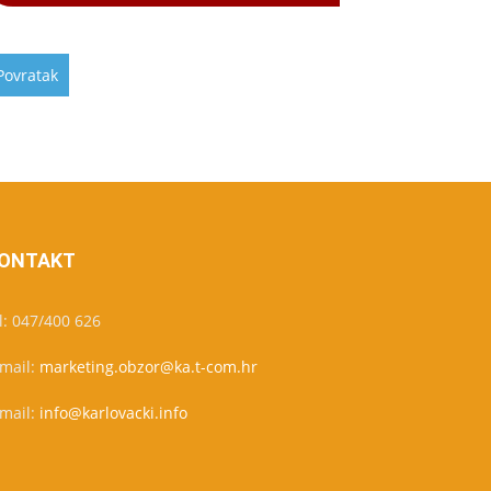
ONTAKT
l: 047/400 626
-mail:
marketing.obzor@ka.t-com.hr
-mail:
info@karlovacki.info