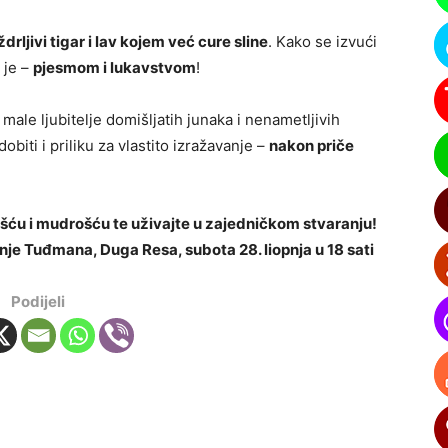
ždrljivi tigar i lav kojem već cure sline
. Kako se izvući
 je –
pjesmom i lukavstvom
!
male ljubitelje domišljatih junaka i nenametljivih
dobiti i priliku za vlastito izražavanje –
nakon priče
tošću i mudrošću te uživajte u zajedničkom stvaranju!
anje Tuđmana, Duga Resa, subota 28. liopnja u 18 sati
Podijeli