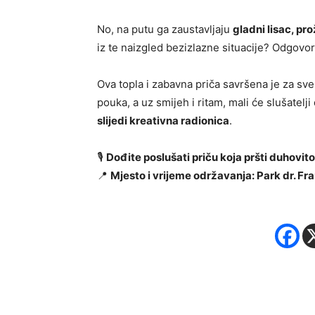
No, na putu ga zaustavljaju
gladni lisac, pro
iz te naizgled bezizlazne situacije? Odgovor
Ova topla i zabavna priča savršena je za sve 
pouka, a uz smijeh i ritam, mali će slušatelji 
slijedi kreativna radionica
.
🎙
Dođite poslušati priču koja pršti duhovi
📍
Mjesto i vrijeme održavanja: Park dr. Fr