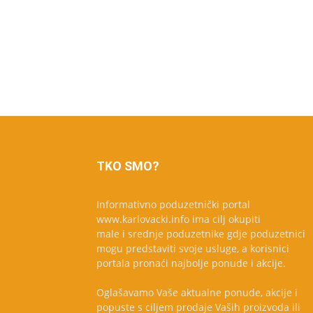
TKO SMO?
Informativno poduzetnički portal
www.karlovacki.info ima cilj okupiti
male i srednje poduzetnike gdje poduzetnici
mogu predstaviti svoje usluge, a korisnici
portala pronaći najbolje ponude i akcije.
Oglašavamo Vaše aktualne ponude, akcije i
popuste s ciljem prodaje Vaših proizvoda ili