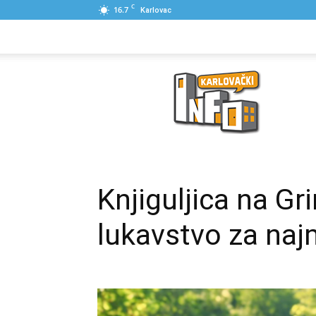
C
16.7
Karlovac
NASLOVNA
PONUDE
POSLOVNI IME
Karlovački
Info
Knjiguljica na Gri
lukavstvo za na