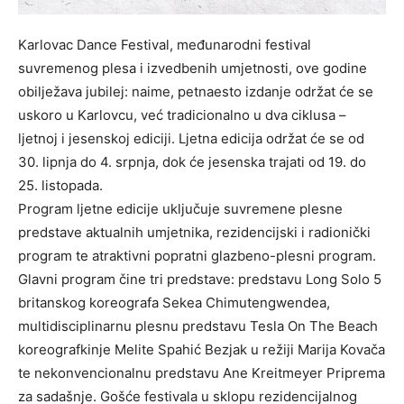
Karlovac Dance Festival, međunarodni festival
suvremenog plesa i izvedbenih umjetnosti, ove godine
obilježava jubilej: naime, petnaesto izdanje održat će se
uskoro u Karlovcu, već tradicionalno u dva ciklusa –
ljetnoj i jesenskoj ediciji. Ljetna edicija održat će se od
30. lipnja do 4. srpnja, dok će jesenska trajati od 19. do
25. listopada.
Program ljetne edicije uključuje suvremene plesne
predstave aktualnih umjetnika, rezidencijski i radionički
program te atraktivni popratni glazbeno-plesni program.
Glavni program čine tri predstave: predstavu Long Solo 5
britanskog koreografa Sekea Chimutengwendea,
multidisciplinarnu plesnu predstavu Tesla On The Beach
koreografkinje Melite Spahić Bezjak u režiji Marija Kovača
te nekonvencionalnu predstavu Ane Kreitmeyer Priprema
za sadašnje. Gošće festivala u sklopu rezidencijalnog