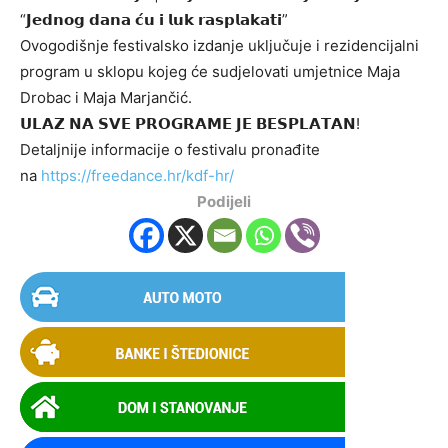
“𝗝𝗲𝗱𝗻𝗼𝗴 𝗱𝗮𝗻𝗮 𝗰́𝘂 𝗶 𝗹𝘂𝗸 𝗿𝗮𝘀𝗽𝗹𝗮𝗸𝗮𝘁𝗶”
Ovogodišnje festivalsko izdanje uključuje i rezidencijalni
program u sklopu kojeg će sudjelovati umjetnice Maja
Drobac i Maja Marjančić.
𝗨𝗟𝗔𝗭 𝗡𝗔 𝗦𝗩𝗘 𝗣𝗥𝗢𝗚𝗥𝗔𝗠𝗘 𝗝𝗘 𝗕𝗘𝗦𝗣𝗟𝗔𝗧𝗔𝗡!
Detaljnije informacije o festivalu pronađite
na
https://freedance.hr/kdf-hr/
Podijeli