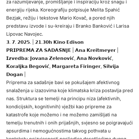
za razumijevanje, promišljanje i inspiraciju kroz snagu i
energiju rijeka. Koreografiju potpisuje Melita Spahić
Bezjak, režiju i tekstove Mario Kovač, a pored njih
predstavu izvode i su-kreiraju i Branko Banković i Larisa
Lipovac Navojec.
𝟯. 𝟳. 𝟮𝟬𝟮𝟱. | 𝟮𝟭.𝟯𝟬𝗵 𝗞𝗶𝗻𝗼 𝗘𝗱𝗶𝘀𝗼𝗻
𝗣𝗥𝗜𝗣𝗥𝗘𝗠𝗔 𝗭𝗔 𝗦𝗔𝗗𝗔𝗦̌𝗡𝗝𝗘 | 𝗔𝗻𝗮 𝗞𝗿𝗲𝗶𝘁𝗺𝗲𝘆𝗲𝗿 |
𝗜𝘇𝘃𝗲𝗱𝗯𝗮: 𝗝𝗼𝘃𝗮𝗻𝗮 𝗭𝗲𝗹𝗲𝗻𝗼𝘃𝗶𝗰́, 𝗔𝗻𝗮 𝗡𝗼𝘃𝗸𝗼𝘃𝗶𝗰́,
𝗞𝗼𝗿𝗮𝗹𝗷𝗸𝗮 𝗕𝗲𝗴𝗼𝘃𝗶𝗰́, 𝗠𝗮𝗿𝗴𝗮𝗿𝗲𝘁𝗮 𝗙𝗶𝗿𝗶𝗻𝗴𝗲𝗿, 𝗦𝗶𝗹𝘃𝗶𝗷𝗮
𝗗𝗼𝗴𝗮𝗻 |
Priprema za sadašnje bavi se pokušajem afektivnog
snalaženja u izazovima koje klimatska kriza postavlja pred
nas. Struktura se temelji na principu niza (afektivnih,
kondicijskih, kognitivnih) vježbi kao pripreme za
katastrofe koje možemo i ne možemo zamišljati na
temelju trenutnih i onih prijašnjih, svjesno se poigravajući
apsurdima i nemogućnostima takvog pothvata u
kontekstu neizvjesnosti posljedica desetljećima dugog