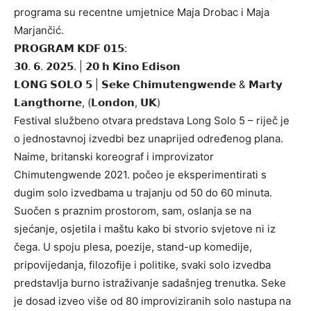
programa su recentne umjetnice Maja Drobac i Maja
Marjančić.
𝗣𝗥𝗢𝗚𝗥𝗔𝗠 𝗞𝗗𝗙 𝟬𝟭𝟱:
𝟯𝟬. 𝟲. 𝟮𝟬𝟮𝟱. | 𝟮𝟬 𝗵 𝗞𝗶𝗻𝗼 𝗘𝗱𝗶𝘀𝗼𝗻
𝗟𝗢𝗡𝗚 𝗦𝗢𝗟𝗢 𝟱 | 𝗦𝗲𝗸𝗲 𝗖𝗵𝗶𝗺𝘂𝘁𝗲𝗻𝗴𝘄𝗲𝗻𝗱𝗲 & 𝗠𝗮𝗿𝘁𝘆
𝗟𝗮𝗻𝗴𝘁𝗵𝗼𝗿𝗻𝗲, (𝗟𝗼𝗻𝗱𝗼𝗻, 𝗨𝗞)
Festival službeno otvara predstava Long Solo 5 – riječ je
o jednostavnoj izvedbi bez unaprijed određenog plana.
Naime, britanski koreograf i improvizator
Chimutengwende 2021. počeo je eksperimentirati s
dugim solo izvedbama u trajanju od 50 do 60 minuta.
Suočen s praznim prostorom, sam, oslanja se na
sjećanje, osjetila i maštu kako bi stvorio svjetove ni iz
čega. U spoju plesa, poezije, stand-up komedije,
pripovijedanja, filozofije i politike, svaki solo izvedba
predstavlja burno istraživanje sadašnjeg trenutka. Seke
je dosad izveo više od 80 improviziranih solo nastupa na