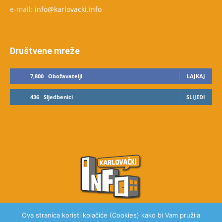
e-mail:
info@karlovacki.info
Društvene mreže
7,800
Obožavatelji
LAJKAJ
436
Sljedbenici
SLIJEDI
Ova stranica koristi kolačiće (Cookies) kako bi Vam pružila