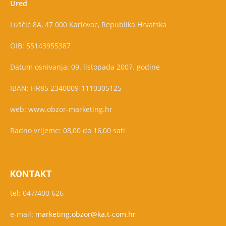
Ured
Luščić 8A, 47 000 Karlovac, Republika Hrvatska
OIB: 55143955387
Datum osnivanja: 09. listopada 2007. godine
IBAN: HR85 2340009-1110305125
web: www.obzor-marketing.hr
Radno vrijeme: 08,00 do 16,00 sati
KONTAKT
tel: 047/400 626
e-mail:
marketing.obzor@ka.t-com.hr