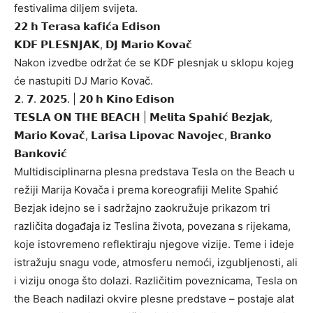
festivalima diljem svijeta.
𝟮𝟮 𝗵 𝗧𝗲𝗿𝗮𝘀𝗮 𝗸𝗮𝗳𝗶𝗰́𝗮 𝗘𝗱𝗶𝘀𝗼𝗻
𝗞𝗗𝗙 𝗣𝗟𝗘𝗦𝗡𝗝𝗔𝗞, 𝗗𝗝 𝗠𝗮𝗿𝗶𝗼 𝗞𝗼𝘃𝗮𝗰̌
Nakon izvedbe održat će se KDF plesnjak u sklopu kojeg
će nastupiti DJ Mario Kovač.
𝟮. 𝟳. 𝟮𝟬𝟮𝟱. | 𝟮𝟬 𝗵 𝗞𝗶𝗻𝗼 𝗘𝗱𝗶𝘀𝗼𝗻
𝗧𝗘𝗦𝗟𝗔 𝗢𝗡 𝗧𝗛𝗘 𝗕𝗘𝗔𝗖𝗛 | 𝗠𝗲𝗹𝗶𝘁𝗮 𝗦𝗽𝗮𝗵𝗶𝗰́ 𝗕𝗲𝘇𝗷𝗮𝗸,
𝗠𝗮𝗿𝗶𝗼 𝗞𝗼𝘃𝗮𝗰̌, 𝗟𝗮𝗿𝗶𝘀𝗮 𝗟𝗶𝗽𝗼𝘃𝗮𝗰 𝗡𝗮𝘃𝗼𝗷𝗲𝗰, 𝗕𝗿𝗮𝗻𝗸𝗼
𝗕𝗮𝗻𝗸𝗼𝘃𝗶𝗰́
Multidisciplinarna plesna predstava Tesla on the Beach u
režiji Marija Kovača i prema koreografiji Melite Spahić
Bezjak idejno se i sadržajno zaokružuje prikazom tri
različita događaja iz Teslina života, povezana s rijekama,
koje istovremeno reflektiraju njegove vizije. Teme i ideje
istražuju snagu vode, atmosferu nemoći, izgubljenosti, ali
i viziju onoga što dolazi. Različitim poveznicama, Tesla on
the Beach nadilazi okvire plesne predstave – postaje alat