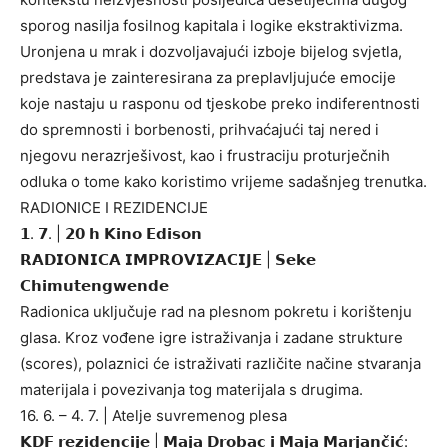
sporog nasilja fosilnog kapitala i logike ekstraktivizma.
Uronjena u mrak i dozvoljavajući izboje bijelog svjetla,
predstava je zainteresirana za preplavljujuće emocije
koje nastaju u rasponu od tjeskobe preko indiferentnosti
do spremnosti i borbenosti, prihvaćajući taj nered i
njegovu nerazrješivost, kao i frustraciju proturječnih
odluka o tome kako koristimo vrijeme sadašnjeg trenutka.
RADIONICE I REZIDENCIJE
𝟭. 𝟳. | 𝟮𝟬 𝗵 𝗞𝗶𝗻𝗼 𝗘𝗱𝗶𝘀𝗼𝗻
𝗥𝗔𝗗𝗜𝗢𝗡𝗜𝗖𝗔 𝗜𝗠𝗣𝗥𝗢𝗩𝗜𝗭𝗔𝗖𝗜𝗝𝗘 | 𝗦𝗲𝗸𝗲
𝗖𝗵𝗶𝗺𝘂𝘁𝗲𝗻𝗴𝘄𝗲𝗻𝗱𝗲
Radionica uključuje rad na plesnom pokretu i korištenju
glasa. Kroz vođene igre istraživanja i zadane strukture
(scores), polaznici će istraživati različite načine stvaranja
materijala i povezivanja tog materijala s drugima.
16. 6. – 4. 7. | Atelje suvremenog plesa
𝗞𝗗𝗙 𝗿𝗲𝘇𝗶𝗱𝗲𝗻𝗰𝗶𝗷𝗲 | 𝗠𝗮𝗷𝗮 𝗗𝗿𝗼𝗯𝗮𝗰 𝗶 𝗠𝗮𝗷𝗮 𝗠𝗮𝗿𝗷𝗮𝗻𝗰̌𝗶𝗰́: