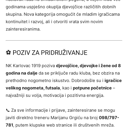
godinama uspješno okuplja djevojčice različitih dobnih
skupina. Nova kategorija omogućit će mladim igračicama
kontinuitet i razvoj, ali i otvoriti vrata svim novim
zainteresiranima.
⚽ POZIV ZA PRIDRUŽIVANJE
NK Karlovac 1919 poziva
djevojčice, djevojke i žene od 8
godina na dalje
da se priključe radu kluba, bez obzira na
prethodno nogometno iskustvo. Dobrodošle su i
igračice
velikog nogometa, futsala
, kao i
potpune početnice
–
najvažniji su volja, motivacija i pozitivna energija.
📞 Za sve informacije i prijave, zainteresirane se mogu
javiti direktno treneru Marijanu Grgiću na broj
098/797-
781
, putem klupske web stranice ili društvenih mreža.