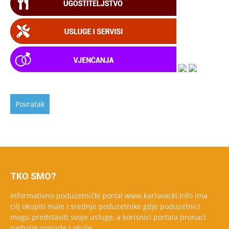
TKO SMO?
Informativno poduzetnički portal www.karlovacki.info ima
cilj okupiti male i srednje poduzetnike gdje poduzetnici
mogu predstaviti svoje usluge, a korisnici portala pronaći
najbolje ponude i akcije.