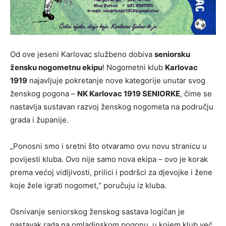
Od ove jeseni Karlovac službeno dobiva
seniorsku
žensku nogometnu ekipu
! Nogometni klub
Karlovac
1919
najavljuje pokretanje nove kategorije unutar svog
ženskog pogona –
NK Karlovac 1919 SENIORKE
, čime se
nastavlja sustavan razvoj ženskog nogometa na području
grada i županije.
„Ponosni smo i sretni što otvaramo ovu novu stranicu u
povijesti kluba. Ovo nije samo nova ekipa – ovo je korak
prema većoj vidljivosti, prilici i podršci za djevojke i žene
koje žele igrati nogomet,“ poručuju iz kluba.
Osnivanje seniorskog ženskog sastava logičan je
nastavak rada na omladinskom pogonu, u kojem klub već