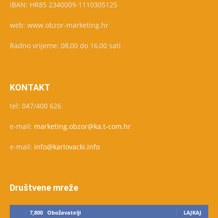
IBAN: HR85 2340009-1110305125
web: www.obzor-marketing.hr
Radno vrijeme: 08,00 do 16,00 sati
KONTAKT
tel: 047/400 626
e-mail:
marketing.obzor@ka.t-com.hr
e-mail:
info@karlovacki.info
Društvene mreže
7,800
Obožavatelji
LAJKAJ