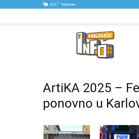
C
27.2
Karlovac
NASLOVNA
PONUDE
POSLOVNI IME
Karlovački
Info
ArtiKA 2025 – Fe
ponovno u Karlo