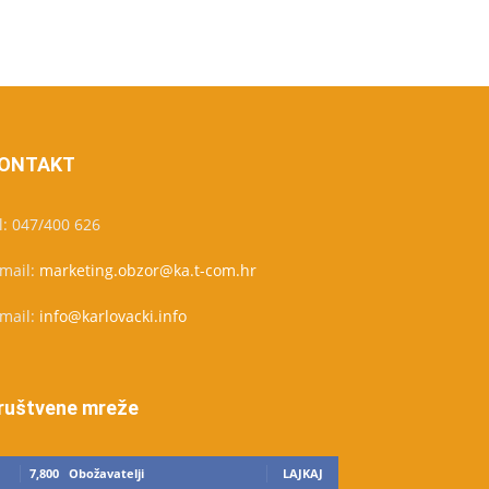
ONTAKT
l: 047/400 626
-mail:
marketing.obzor@ka.t-com.hr
-mail:
info@karlovacki.info
ruštvene mreže
7,800
Obožavatelji
LAJKAJ