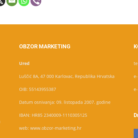
OBZOR MARKETING
K
Ured
te
Luščić 8A, 47 000 Karlovac, Republika Hrvatska
e
OIB: 55143955387
e
Datum osnivanja: 09. listopada 2007. godine
D
IBAN: HR85 2340009-1110305125
u
web: www.obzor-marketing.hr