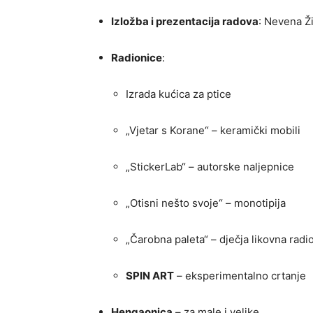
Izložba i prezentacija radova
: Nevena Ži
Radionice
:
Izrada kućica za ptice
„Vjetar s Korane“ – keramički mobili
„StickerLab“ – autorske naljepnice
„Otisni nešto svoje“ – monotipija
„Čarobna paleta“ – dječja likovna radi
SPIN ART
– eksperimentalno crtanje
Hengaonica
– za male i velike