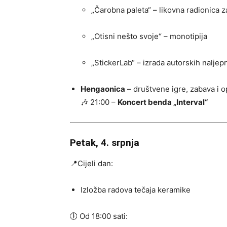
„Čarobna paleta“ – likovna radionica z
„Otisni nešto svoje“ – monotipija
„StickerLab“ – izrada autorskih naljep
Hengaonica
– društvene igre, zabava i 
🎶 21:00 –
Koncert benda „Interval“
Petak, 4. srpnja
📍Cijeli dan:
Izložba radova tečaja keramike
🕕 Od 18:00 sati: