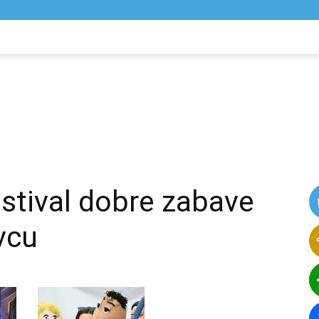
NIK
VIJESTI
stival dobre zabave
vcu