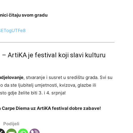
nici čitaju svom gradu
zcSETogUTFe8
 ArtiKA je festival koji slavi kulturu
udjelovanje
, stvaranje i susret u središtu grada. Svi su
ilo da ste ljubitelj umjetnosti, kvizova, glazbe ili
to gdje želite biti 3. i 4. srpnja!
na Carpe Diema uz ArtiKA festival dobre zabave!
Podijeli