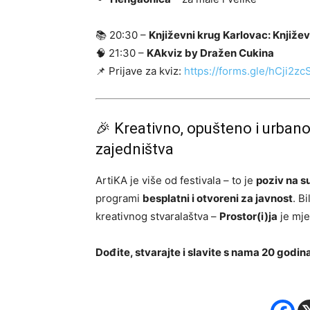
📚 20:30 –
Književni krug Karlovac: Književ
🧠 21:30 –
KAkviz by Dražen Cukina
📌 Prijave za kviz:
https://forms.gle/hCji2
🎉 Kreativno, opušteno i urbano –
zajedništva
ArtiKA je više od festivala – to je
poziv na s
programi
besplatni i otvoreni za javnost
. B
kreativnog stvaralaštva –
Prostor(i)ja
je mjes
Dođite, stvarajte i slavite s nama 20 godi