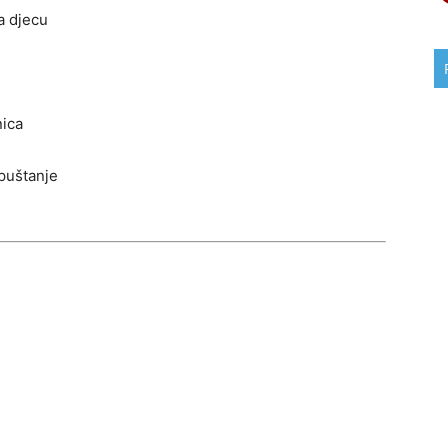
a djecu
nica
opuštanje