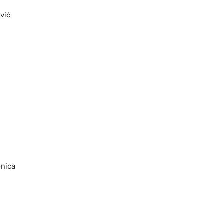
vić
onica