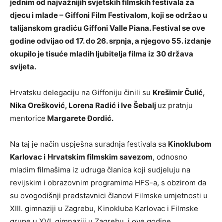
jednim od najvažnijih svjetskih filmskih festivala za
djecu i mlade – Giffoni Film Festivalom, koji se održao u
talijanskom gradiću Giffoni Valle Piana. Festival se ove
godine odvijao od 17. do 26. srpnja, a njegovo 55. izdanje
okupilo je tisuće mladih ljubitelja filma iz 30 država
svijeta.
Hrvatsku delegaciju na Giffoniju činili su
Krešimir Čulić,
Nika Orešković, Lorena Radić i Ive Šebalj
uz pratnju
mentorice
Margarete Đordić.
Na taj je način uspješna suradnja festivala sa
Kinoklubom
Karlovac i
Hrvatskim filmskim savezom
, odnosno
mladim filmašima iz udruga članica koji sudjeluju na
revijskim i obrazovnim programima HFS-a, s obzirom da
su ovogodišnji predstavnici članovi Filmske umjetnosti u
XIII. gimnaziji u Zagrebu, Kinokluba Karlovac i Filmske
grupe u XVI. gimnaziji u Zagrebu, i ove godine