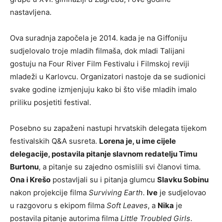
nastavljena.
Ova suradnja započela je 2014. kada je na Giffoniju
sudjelovalo troje mladih filmaša, dok mladi Talijani
gostuju na Four River Film Festivalu i Filmskoj reviji
mladeži u Karlovcu. Organizatori nastoje da se sudionici
svake godine izmjenjuju kako bi što više mladih imalo
priliku posjetiti festival.
Posebno su zapaženi nastupi hrvatskih delegata tijekom
festivalskih Q&A susreta.
Lorena je, u ime cijele
delegacije, postavila pitanje slavnom redatelju Timu
Burtonu
, a pitanje su zajedno osmislili svi članovi tima.
Ona i Krešo
postavljali su i pitanja glumcu
Slavku Sobinu
nakon projekcije filma
Surviving Earth
.
Ive
je sudjelovao
u razgovoru s ekipom filma
Soft Leaves
, a
Nika
je
postavila pitanje autorima filma
Little Troubled Girls
.