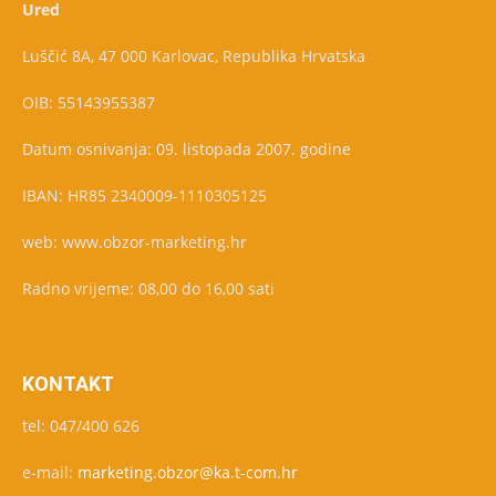
Ured
Luščić 8A, 47 000 Karlovac, Republika Hrvatska
OIB: 55143955387
Datum osnivanja: 09. listopada 2007. godine
IBAN: HR85 2340009-1110305125
web: www.obzor-marketing.hr
Radno vrijeme: 08,00 do 16,00 sati
KONTAKT
tel: 047/400 626
e-mail:
marketing.obzor@ka.t-com.hr