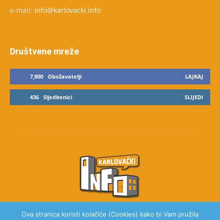
e-mail:
info@karlovacki.info
Društvene mreže
7,800
Obožavatelji
LAJKAJ
436
Sljedbenici
SLIJEDI
Ova stranica koristi kolačiće (Cookies) kako bi Vam pružila