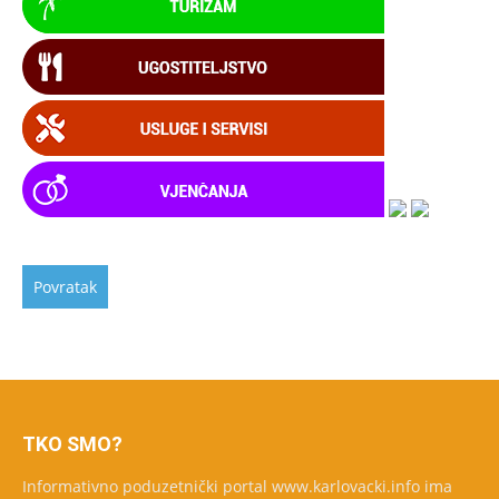
TKO SMO?
Informativno poduzetnički portal www.karlovacki.info ima