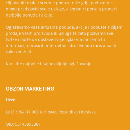
cilj okupiti male i srednje poduzetnike gdje poduzetnici
mogu predstaviti svoje usluge, a korisnici portala pronaći
najbolje ponude i akcije.
Oglašavamo Vaše aktualne ponude, akcije i popuste s ciljem
prodaje Vaših proizvoda ili usluga te zato pozivamo sve
tvrtke i obrte da dostave svoje oglase, a mi ćemo tu
informaciju proširiti internetom, društvenim mrežama ili
kako već želite.
Koristite najbolje i najpovoljnije oglašavanje!
OBZOR MARKETING
Ured
Luščić 8A, 47 000 Karlovac, Republika Hrvatska
OIB: 55143955387