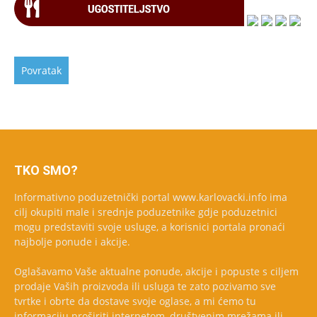
TKO SMO?
Informativno poduzetnički portal www.karlovacki.info ima
cilj okupiti male i srednje poduzetnike gdje poduzetnici
mogu predstaviti svoje usluge, a korisnici portala pronaći
najbolje ponude i akcije.
Oglašavamo Vaše aktualne ponude, akcije i popuste s ciljem
prodaje Vaših proizvoda ili usluga te zato pozivamo sve
tvrtke i obrte da dostave svoje oglase, a mi ćemo tu
informaciju proširiti internetom, društvenim mrežama ili