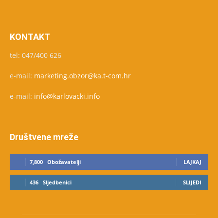
KONTAKT
tel: 047/400 626
e-mail:
marketing.obzor@ka.t-com.hr
e-mail:
info@karlovacki.info
Društvene mreže
7,800
Obožavatelji
LAJKAJ
436
Sljedbenici
SLIJEDI