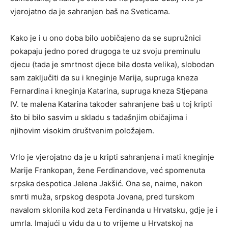
vjerojatno da je sahranjen baš na Sveticama.
Kako je i u ono doba bilo uobičajeno da se supružnici
pokapaju jedno pored drugoga te uz svoju preminulu
djecu (tada je smrtnost djece bila dosta velika), slobodan
sam zaključiti da su i kneginje Marija, supruga kneza
Fernardina i kneginja Katarina, supruga kneza Stjepana
IV. te malena Katarina također sahranjene baš u toj kripti
što bi bilo sasvim u skladu s tadašnjim običajima i
njihovim visokim društvenim položajem.
Vrlo je vjerojatno da je u kripti sahranjena i mati kneginje
Marije Frankopan, žene Ferdinandove, već spomenuta
srpska despotica Jelena Jakšić. Ona se, naime, nakon
smrti muža, srpskog despota Jovana, pred turskom
navalom sklonila kod zeta Ferdinanda u Hrvatsku, gdje je i
umrla. Imajući u vidu da u to vrijeme u Hrvatskoj na