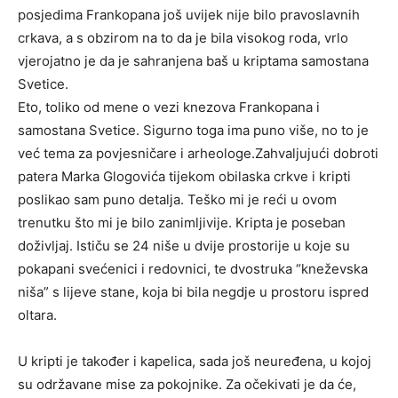
posjedima Frankopana još uvijek nije bilo pravoslavnih
crkava, a s obzirom na to da je bila visokog roda, vrlo
vjerojatno je da je sahranjena baš u kriptama samostana
Svetice.
Eto, toliko od mene o vezi knezova Frankopana i
samostana Svetice. Sigurno toga ima puno više, no to je
već tema za povjesničare i arheologe.Zahvaljujući dobroti
patera Marka Glogovića tijekom obilaska crkve i kripti
poslikao sam puno detalja. Teško mi je reći u ovom
trenutku što mi je bilo zanimljivije. Kripta je poseban
doživljaj. Ističu se 24 niše u dvije prostorije u koje su
pokapani svećenici i redovnici, te dvostruka “kneževska
niša” s lijeve stane, koja bi bila negdje u prostoru ispred
oltara.
U kripti je također i kapelica, sada još neuređena, u kojoj
su održavane mise za pokojnike. Za očekivati je da će,