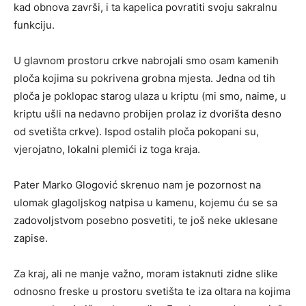
kad obnova završi, i ta kapelica povratiti svoju sakralnu
funkciju.
U glavnom prostoru crkve nabrojali smo osam kamenih
ploča kojima su pokrivena grobna mjesta. Jedna od tih
ploča je poklopac starog ulaza u kriptu (mi smo, naime, u
kriptu ušli na nedavno probijen prolaz iz dvorišta desno
od svetišta crkve). Ispod ostalih ploča pokopani su,
vjerojatno, lokalni plemići iz toga kraja.
Pater Marko Glogović skrenuo nam je pozornost na
ulomak glagoljskog natpisa u kamenu, kojemu ću se sa
zadovoljstvom posebno posvetiti, te još neke uklesane
zapise.
Za kraj, ali ne manje važno, moram istaknuti zidne slike
odnosno freske u prostoru svetišta te iza oltara na kojima