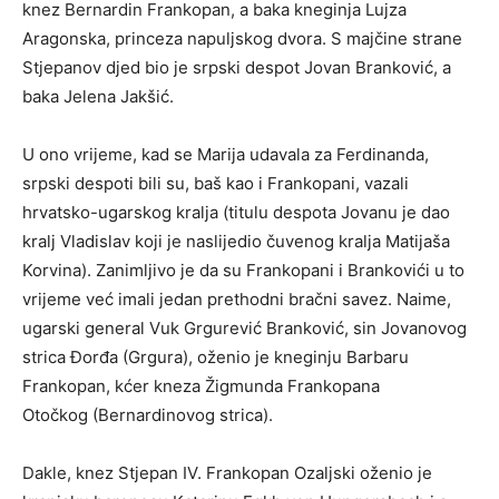
knez Bernardin Frankopan, a baka kneginja Lujza
Aragonska, princeza napuljskog dvora. S majčine strane
Stjepanov djed bio je srpski despot Jovan Branković, a
baka Jelena Jakšić.
U ono vrijeme, kad se Marija udavala za Ferdinanda,
srpski despoti bili su, baš kao i Frankopani, vazali
hrvatsko-ugarskog kralja (titulu despota Jovanu je dao
kralj Vladislav koji je naslijedio čuvenog kralja Matijaša
Korvina). Zanimljivo je da su Frankopani i Brankovići u to
vrijeme već imali jedan prethodni bračni savez. Naime,
ugarski general Vuk Grgurević Branković, sin Jovanovog
strica Đorđa (Grgura), oženio je kneginju Barbaru
Frankopan, kćer kneza Žigmunda Frankopana
Otočkog (Bernardinovog strica).
Dakle, knez Stjepan IV. Frankopan Ozaljski oženio je