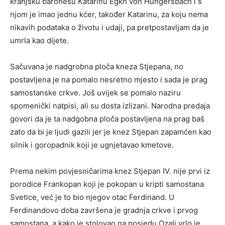
kranjsku baronesu Katarinu Egkh von Hungersbach i s
njom je imao jednu kćer, također Katarinu, za koju nema
nikavih podataka o životu i udaji, pa pretpostavljam da je
umrla kao dijete.
Sačuvana je nadgrobna ploča kneza Stjepana, no
postavljena je na pomalo nesretno mjesto i sada je prag
samostanske crkve. Još uvijek se pomalo naziru
spomenički natpisi, ali su dosta izlizani. Narodna predaja
govori da je ta nadgobna ploča postavljena na prag baš
zato da bi je ljudi gazili jer je knez Stjepan zapamćen kao
silnik i goropadnik koji je ugnjetavao kmetove.
Prema nekim povjesničarima knez Stjepan IV. nije prvi iz
porodice Frankopan koji je pokopan u kripti samostana
Svetice, već je to bio njegov otac Ferdinand. U
Ferdinandovo doba završena je gradnja crkve i prvog
samostana, a kako je stolovao na posjedu Ozalj vrlo je