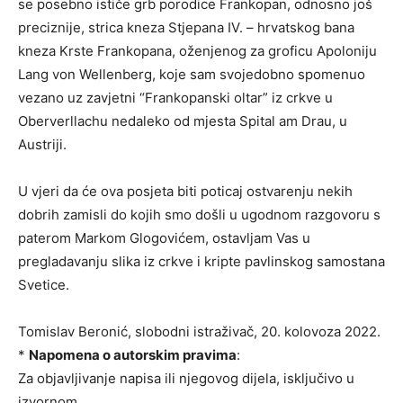
se posebno ističe grb porodice Frankopan, odnosno još
preciznije, strica kneza Stjepana IV. – hrvatskog bana
kneza Krste Frankopana, oženjenog za groficu Apoloniju
Lang von Wellenberg, koje sam svojedobno spomenuo
vezano uz zavjetni “Frankopanski oltar” iz crkve u
Oberverllachu nedaleko od mjesta Spital am Drau, u
Austriji.
U vjeri da će ova posjeta biti poticaj ostvarenju nekih
dobrih zamisli do kojih smo došli u ugodnom razgovoru s
paterom Markom Glogovićem, ostavljam Vas u
pregladavanju slika iz crkve i kripte pavlinskog samostana
Svetice.
Tomislav Beronić, slobodni istraživač, 20. kolovoza 2022.
*
Napomena o autorskim pravima
:
Za objavljivanje napisa ili njegovog dijela, isključivo u
izvornom