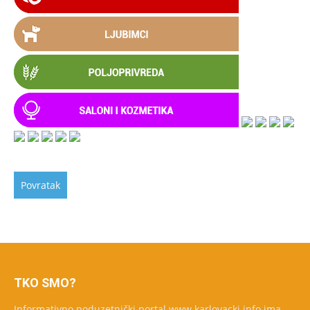
TKO SMO?
Informativno poduzetnički portal www.karlovacki.info ima