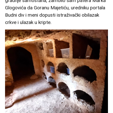
gradnje samostana, zamolio sam patera Marka
Glogovića da Goranu Majetiću, uredniku portala
Budni div i meni dopusti istraživački obilazak
crkve i ulazak u kripte.