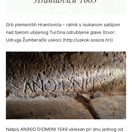
Grb plemenitih Hranilovića – ratnik s isukanom sabljom
nad tijelom ubijenog Turčina odrubljene glave (Izvor:
Udruga Žumberački uskoci (http://uskok-sosice.hr))
Natpis AN(N)O D(OMI)NI 1549 uklesan pri dnu jednog od