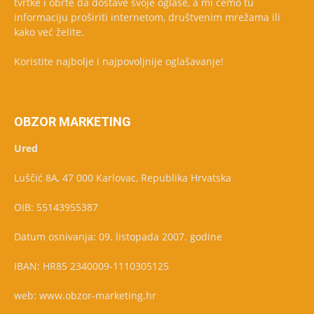
tvrtke i obrte da dostave svoje oglase, a mi ćemo tu
informaciju proširiti internetom, društvenim mrežama ili
kako već želite.
Koristite najbolje i najpovoljnije oglašavanje!
OBZOR MARKETING
Ured
Luščić 8A, 47 000 Karlovac, Republika Hrvatska
OIB: 55143955387
Datum osnivanja: 09. listopada 2007. godine
IBAN: HR85 2340009-1110305125
web: www.obzor-marketing.hr