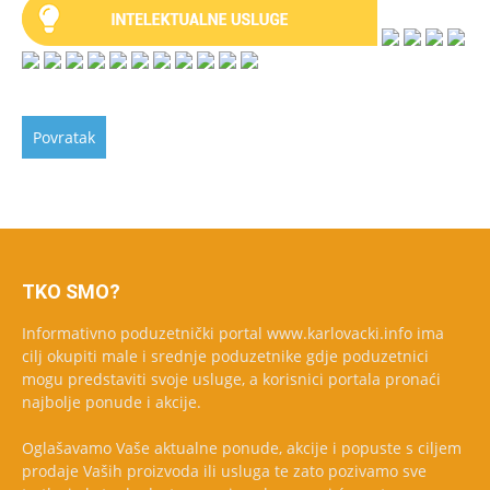
TKO SMO?
Informativno poduzetnički portal www.karlovacki.info ima
cilj okupiti male i srednje poduzetnike gdje poduzetnici
mogu predstaviti svoje usluge, a korisnici portala pronaći
najbolje ponude i akcije.
Oglašavamo Vaše aktualne ponude, akcije i popuste s ciljem
prodaje Vaših proizvoda ili usluga te zato pozivamo sve