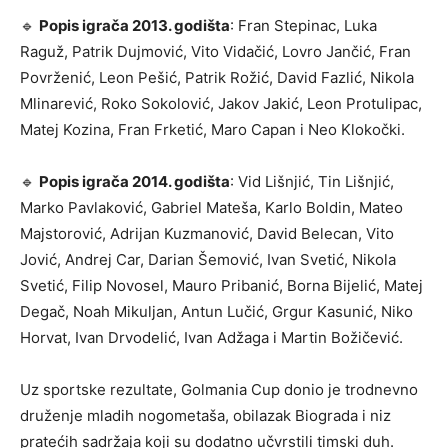
🔹
Popis igrača 2013. godišta
: Fran Stepinac, Luka
Raguž, Patrik Dujmović, Vito Vidačić, Lovro Jančić, Fran
Povrženić, Leon Pešić, Patrik Rožić, David Fazlić, Nikola
Mlinarević, Roko Sokolović, Jakov Jakić, Leon Protulipac,
Matej Kozina, Fran Frketić, Maro Capan i Neo Klokočki.
🔹
Popis igrača 2014. godišta
: Vid Lišnjić, Tin Lišnjić,
Marko Pavlaković, Gabriel Mateša, Karlo Boldin, Mateo
Majstorović, Adrijan Kuzmanović, David Belecan, Vito
Jović, Andrej Car, Darian Šemović, Ivan Svetić, Nikola
Svetić, Filip Novosel, Mauro Pribanić, Borna Bijelić, Matej
Degač, Noah Mikuljan, Antun Lučić, Grgur Kasunić, Niko
Horvat, Ivan Drvodelić, Ivan Adžaga i Martin Božičević.
Uz sportske rezultate, Golmania Cup donio je trodnevno
druženje mladih nogometaša, obilazak Biograda i niz
pratećih sadržaja koji su dodatno učvrstili timski duh.