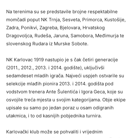
Na terenima su se predstavile brojne respektabilne
momčadi poput NK Trnja, Sesveta, Primorca, Kustošije,
Zadra, Ponikvi, Zagreba, Bjelovara, Hrvatskog
Dragovoljca, Rudeša, Jaruna, Samobora, Međimurja te
slovenskog Rudara iz Murske Sobote.
NK Karlovac 1919 nastupio je s čak četiri generacije
(2011., 2012., 2013. i 2014. godište), uključivši
sedamdeset mladih igrača. Najveći uspjeh ostvarile su
selekcije mlađih pionira 2013. i 2014. godišta pod
vodstvom trenera Ante Šulentića i Igora Geca, koje su
osvojile treća mjesta u svojim kategorijama. Obje ekipe
upisale su samo po jedan poraz u osam odigranih
utakmica, i to od kasnijih pobjednika turnira.
Karlovački klub može se pohvaliti i vrijednim