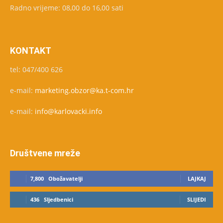
Radno vrijeme: 08,00 do 16,00 sati
KONTAKT
tel: 047/400 626
e-mail:
marketing.obzor@ka.t-com.hr
e-mail:
info@karlovacki.info
Društvene mreže
7,800
Obožavatelji
LAJKAJ
436
Sljedbenici
SLIJEDI