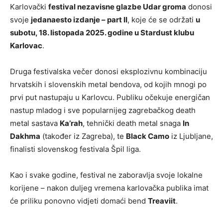
Karlovački
festival nezavisne glazbe Udar groma
donosi
svoje
jedanaesto izdanje – part II
, koje će se održati
u
subotu, 18. listopada 2025. godine u Stardust klubu
Karlovac
.
Druga festivalska večer donosi eksplozivnu kombinaciju
hrvatskih i slovenskih metal bendova, od kojih mnogi po
prvi put nastupaju u Karlovcu. Publiku očekuje energičan
nastup mladog i sve popularnijeg zagrebačkog death
metal sastava
Ka’rah
, tehnički death metal snaga
In
Dakhma
(također iz Zagreba), te
Black Camo
iz Ljubljane,
finalisti slovenskog festivala Špil liga.
Kao i svake godine, festival ne zaboravlja svoje lokalne
korijene – nakon duljeg vremena karlovačka publika imat
će priliku ponovno vidjeti domaći bend
Treaviit
.