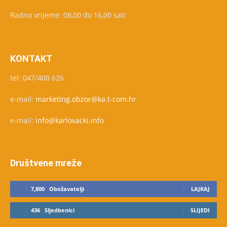
Radno vrijeme: 08,00 do 16,00 sati
KONTAKT
tel: 047/400 626
e-mail:
marketing.obzor@ka.t-com.hr
e-mail:
info@karlovacki.info
Društvene mreže
7,800
Obožavatelji
LAJKAJ
436
Sljedbenici
SLIJEDI