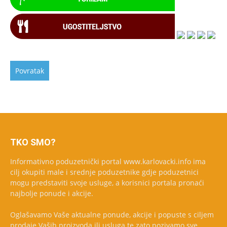
TKO SMO?
Informativno poduzetnički portal www.karlovacki.info ima
cilj okupiti male i srednje poduzetnike gdje poduzetnici
mogu predstaviti svoje usluge, a korisnici portala pronaći
najbolje ponude i akcije.
Oglašavamo Vaše aktualne ponude, akcije i popuste s ciljem
prodaje Vaših proizvoda ili usluga te zato pozivamo sve