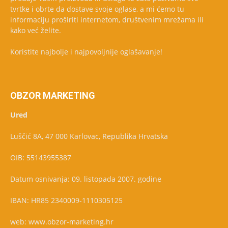
tvrtke i obrte da dostave svoje oglase, a mi ćemo tu
informaciju proširiti internetom, društvenim mrežama ili
kako već želite.
Koristite najbolje i najpovoljnije oglašavanje!
OBZOR MARKETING
Ured
Luščić 8A, 47 000 Karlovac, Republika Hrvatska
OIB: 55143955387
Datum osnivanja: 09. listopada 2007. godine
IBAN: HR85 2340009-1110305125
web: www.obzor-marketing.hr