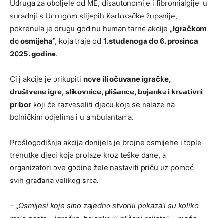
Udruga za oboljele od ME, disautonomije i fibromialgije, u
suradnji s Udrugom slijepih Karlovačke županije,
pokrenula je drugu godinu humanitarne akcije
„Igračkom
do osmijeha“
, koja traje od
1. studenoga do 6. prosinca
2025. godine
.
Cilj akcije je prikupiti
nove ili očuvane igračke,
društvene igre, slikovnice, plišance, bojanke i kreativni
pribor
koji će razveseliti djecu koja se nalaze na
bolničkim odjelima i u ambulantama.
Prošlogodišnja akcija donijela je brojne osmijehe i tople
trenutke djeci koja prolaze kroz teške dane, a
organizatori ove godine žele nastaviti priču uz pomoć
svih građana velikog srca.
–
„Osmijesi koje smo zajedno stvorili pokazali su koliko