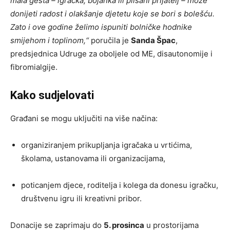
mala gesta – igračka, bojanka ili plišani prijatelj – može
donijeti radost i olakšanje djetetu koje se bori s bolešću.
Zato i ove godine želimo ispuniti bolničke hodnike
smijehom i toplinom,“
poručila je
Sanda Špac
,
predsjednica Udruge za oboljele od ME, disautonomije i
fibromialgije.
Kako sudjelovati
Građani se mogu uključiti na više načina:
organiziranjem prikupljanja igračaka u vrtićima,
školama, ustanovama ili organizacijama,
poticanjem djece, roditelja i kolega da donesu igračku,
društvenu igru ili kreativni pribor.
Donacije se zaprimaju do
5. prosinca
u prostorijama