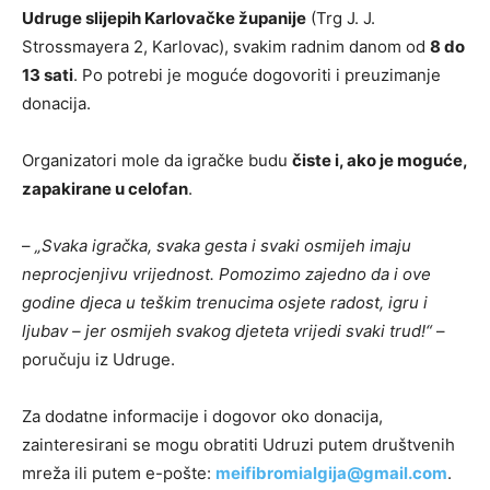
Udruge slijepih Karlovačke županije
(Trg J. J.
Strossmayera 2, Karlovac), svakim radnim danom od
8 do
13 sati
. Po potrebi je moguće dogovoriti i preuzimanje
donacija.
Organizatori mole da igračke budu
čiste i, ako je moguće,
zapakirane u celofan
.
–
„Svaka igračka, svaka gesta i svaki osmijeh imaju
neprocjenjivu vrijednost. Pomozimo zajedno da i ove
godine djeca u teškim trenucima osjete radost, igru i
ljubav – jer osmijeh svakog djeteta vrijedi svaki trud!“
–
poručuju iz Udruge.
Za dodatne informacije i dogovor oko donacija,
zainteresirani se mogu obratiti Udruzi putem društvenih
mreža ili putem e-pošte:
meifibromialgija@gmail.com
.