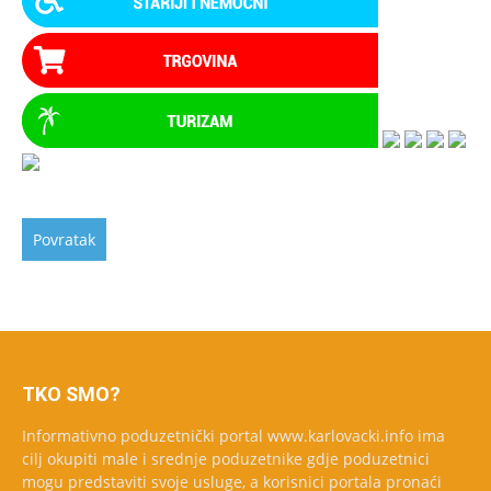
TKO SMO?
Informativno poduzetnički portal www.karlovacki.info ima
cilj okupiti male i srednje poduzetnike gdje poduzetnici
mogu predstaviti svoje usluge, a korisnici portala pronaći