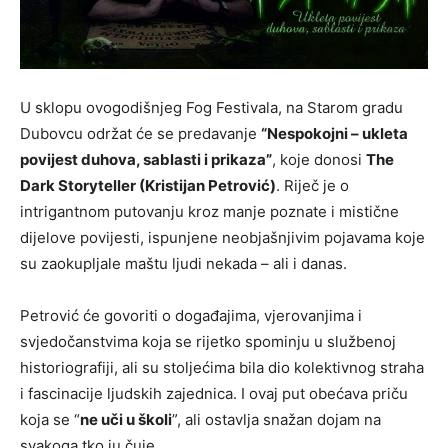
U sklopu ovogodišnjeg Fog Festivala, na Starom gradu
Dubovcu održat će se predavanje
“Nespokojni – ukleta
povijest duhova, sablasti i prikaza”
, koje donosi
The
Dark Storyteller (Kristijan Petrović)
. Riječ je o
intrigantnom putovanju kroz manje poznate i mistične
dijelove povijesti, ispunjene neobjašnjivim pojavama koje
su zaokupljale maštu ljudi nekada – ali i danas.
Petrović će govoriti o događajima, vjerovanjima i
svjedočanstvima koja se rijetko spominju u službenoj
historiografiji, ali su stoljećima bila dio kolektivnog straha
i fascinacije ljudskih zajednica. I ovaj put obećava priču
koja se “
ne uči u školi
”, ali ostavlja snažan dojam na
svakoga tko ju čuje.