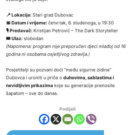
📍 Lokacija:
Stari grad Dubovac
📅 Datum i vrijeme:
četvrtak, 6. studenoga, u 19:30
🎙️ Predavač:
Kristijan Petrović – The Dark Storyteller
🎟️ Ulaz:
slobodan
(Napomena: program nije preporučen djeci mlađoj od 16
godina ni osobama osjetljivog zdravlja.)
Posjetitelji su pozvani doći “među sigurne zidine”
Dubovca i uroniti u priče o
duhovima, sablastima i
nevidljivim prikazima
koje su generacije prenosile
šapatom – sve do danas.
Podijeli