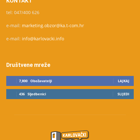
KONTAKT
tel: 047/400 626
e-mail:
marketing.obzor@ka.t-com.hr
e-mail:
info@karlovacki.info
Društvene mreže
7,800
Obožavatelji
LAJKAJ
436
Sljedbenici
SLIJEDI