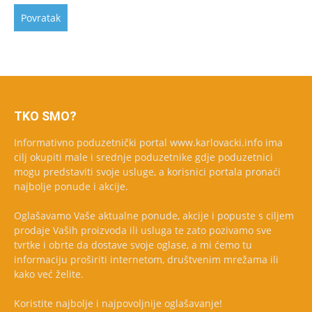
TKO SMO?
Informativno poduzetnički portal www.karlovacki.info ima
cilj okupiti male i srednje poduzetnike gdje poduzetnici
mogu predstaviti svoje usluge, a korisnici portala pronaći
najbolje ponude i akcije.
Oglašavamo Vaše aktualne ponude, akcije i popuste s ciljem
prodaje Vaših proizvoda ili usluga te zato pozivamo sve
tvrtke i obrte da dostave svoje oglase, a mi ćemo tu
informaciju proširiti internetom, društvenim mrežama ili
kako već želite.
Koristite najbolje i najpovoljnije oglašavanje!