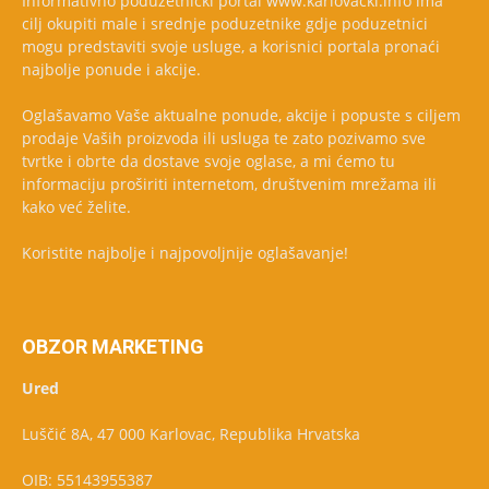
Informativno poduzetnički portal www.karlovacki.info ima
cilj okupiti male i srednje poduzetnike gdje poduzetnici
mogu predstaviti svoje usluge, a korisnici portala pronaći
najbolje ponude i akcije.
Oglašavamo Vaše aktualne ponude, akcije i popuste s ciljem
prodaje Vaših proizvoda ili usluga te zato pozivamo sve
tvrtke i obrte da dostave svoje oglase, a mi ćemo tu
informaciju proširiti internetom, društvenim mrežama ili
kako već želite.
Koristite najbolje i najpovoljnije oglašavanje!
OBZOR MARKETING
Ured
Luščić 8A, 47 000 Karlovac, Republika Hrvatska
OIB: 55143955387