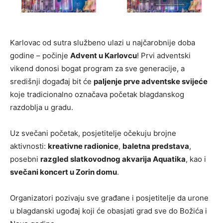
Karlovac od sutra službeno ulazi u najčarobnije doba
godine – počinje
Advent u Karlovcu
! Prvi adventski
vikend donosi bogat program za sve generacije, a
središnji događaj bit će
paljenje prve adventske svijeće
koje tradicionalno označava početak blagdanskog
razdoblja u gradu.
Uz svečani početak, posjetitelje očekuju brojne
aktivnosti:
kreativne radionice
,
baletna predstava
,
posebni
razgled slatkovodnog akvarija Aquatika
, kao i
svečani koncert u Zorin domu
.
Organizatori pozivaju sve građane i posjetitelje da urone
u blagdanski ugođaj koji će obasjati grad sve do Božića i