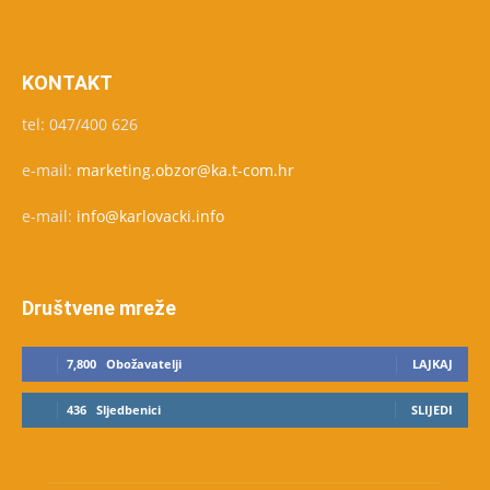
KONTAKT
tel: 047/400 626
e-mail:
marketing.obzor@ka.t-com.hr
e-mail:
info@karlovacki.info
Društvene mreže
7,800
Obožavatelji
LAJKAJ
436
Sljedbenici
SLIJEDI