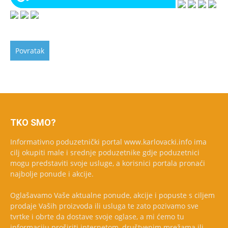
TKO SMO?
Informativno poduzetnički portal www.karlovacki.info ima
cilj okupiti male i srednje poduzetnike gdje poduzetnici
mogu predstaviti svoje usluge, a korisnici portala pronaći
najbolje ponude i akcije.
Oglašavamo Vaše aktualne ponude, akcije i popuste s ciljem
prodaje Vaših proizvoda ili usluga te zato pozivamo sve
tvrtke i obrte da dostave svoje oglase, a mi ćemo tu
informaciju proširiti internetom, društvenim mrežama ili