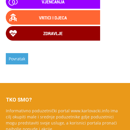
TKO SMO?
Informativno poduzetnički portal www.karlovacki.info ima
cilj okupiti male i srednje poduzetnike gdje poduzetnici
mogu predstaviti svoje usluge, a korisnici portala pronaći
najbolje ponude i akcije.