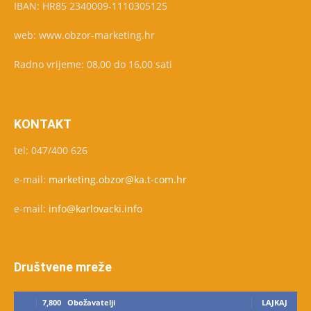
IBAN: HR85 2340009-1110305125
web: www.obzor-marketing.hr
Radno vrijeme: 08,00 do 16,00 sati
KONTAKT
tel: 047/400 626
e-mail:
marketing.obzor@ka.t-com.hr
e-mail:
info@karlovacki.info
Društvene mreže
7,800
Obožavatelji
LAJKAJ