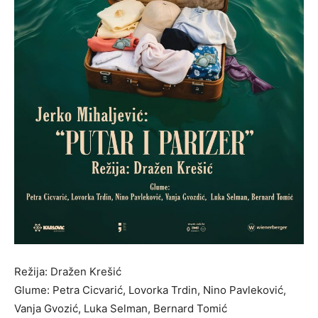
Režija: Dražen Krešić
Glume: Petra Cicvarić, Lovorka Trdin, Nino Pavleković,
Vanja Gvozić, Luka Selman, Bernard Tomić