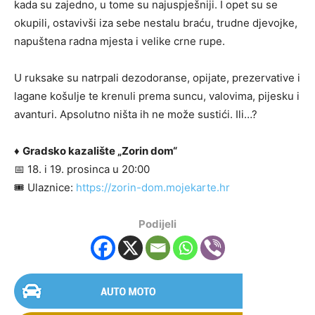
kada su zajedno, u tome su najuspješniji. I opet su se
okupili, ostavivši iza sebe nestalu braću, trudne djevojke,
napuštena radna mjesta i velike crne rupe.
U ruksake su natrpali dezodoranse, opijate, prezervative i
lagane košulje te krenuli prema suncu, valovima, pijesku i
avanturi. Apsolutno ništa ih ne može sustići. Ili…?
♦️
Gradsko kazalište „Zorin dom“
📅 18. i 19. prosinca u 20:00
🎟 Ulaznice:
https://zorin-dom.mojekarte.hr
Podijeli