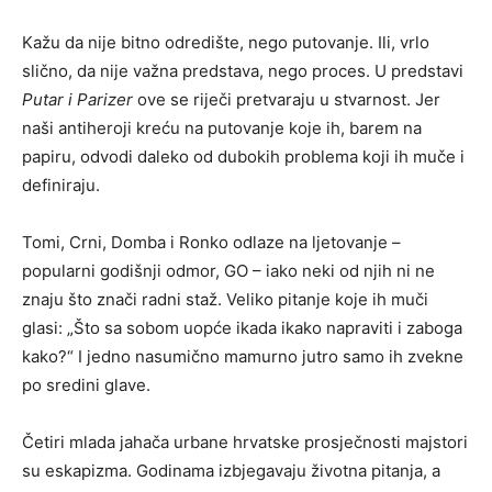
Kažu da nije bitno odredište, nego putovanje. Ili, vrlo
slično, da nije važna predstava, nego proces. U predstavi
Putar i Parizer
ove se riječi pretvaraju u stvarnost. Jer
naši antiheroji kreću na putovanje koje ih, barem na
papiru, odvodi daleko od dubokih problema koji ih muče i
definiraju.
Tomi, Crni, Domba i Ronko odlaze na ljetovanje –
popularni godišnji odmor, GO – iako neki od njih ni ne
znaju što znači radni staž. Veliko pitanje koje ih muči
glasi: „Što sa sobom uopće ikada ikako napraviti i zaboga
kako?“ I jedno nasumično mamurno jutro samo ih zvekne
po sredini glave.
Četiri mlada jahača urbane hrvatske prosječnosti majstori
su eskapizma. Godinama izbjegavaju životna pitanja, a