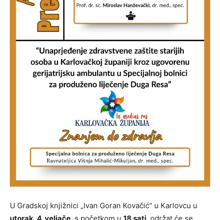
U Gradskoj knjižnici „Ivan Goran Kovačić“ u Karlovcu u
utorak, 4. veljače
, s početkom u
18 sati
, održat će se