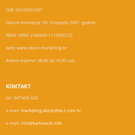
OIB: 55143955387
Datum osnivanja: 09. listopada 2007. godine
IBAN: HR85 2340009-1110305125
web: www.obzor-marketing.hr
Radno vrijeme: 08,00 do 16,00 sati
KONTAKT
tel: 047/400 626
e-mail:
marketing.obzor@ka.t-com.hr
e-mail:
info@karlovacki.info