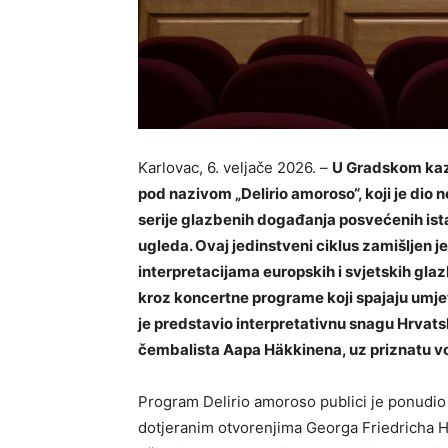
Karlovac, 6. veljače 2026. –
U Gradskom kaza
pod nazivom „Delirio amoroso“, koji je dio n
serije glazbenih događanja posvećenih i
ugleda. Ovaj jedinstveni ciklus zamišljen 
interpretacijama europskih i svjetskih gla
kroz koncertne programe koji spajaju umjetn
je predstavio interpretativnu snagu Hrva
čembalista Aapa Häkkinena, uz priznatu voka
Program Delirio amoroso publici je ponudio 
dotjeranim otvorenjima Georga Friedricha Hän