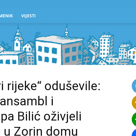
MENIK
VIJESTI
i rijeke“ oduševile:
 ansambl i
a Bilić oživjeli
t u Zorin domu