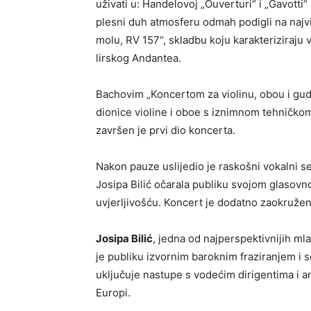
uživati u: Handelovoj „Ouverturi“ i „Gavotti“ 
plesni duh atmosferu odmah podigli na najvi
molu, RV 157“, skladbu koju karakteriziraju v
lirskog Andantea.
Bachovim „Koncertom za violinu, obou i gud
dionice violine i oboe s iznimnom tehničko
završen je prvi dio koncerta.
Nakon pauze uslijedio je raskošni vokalni s
Josipa Bilić očarala publiku svojom glasov
uvjerljivošću. Koncert je dodatno zaokruže
Josipa Bilić
, jedna od najperspektivnijih ml
je publiku izvornim baroknim fraziranjem i
uključuje nastupe s vodećim dirigentima i an
Europi.