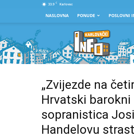
C
33.9
Karlovac
NASLOVNA
PONUDE
POSLOVNI I
Karlovački
Info
„Zvijezde na četir
Hrvatski barokni
sopranistica Josip
Handelovu stras