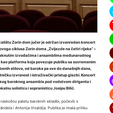
lištu Zorin dom jučer je održan izvanredan koncert
ovoga ciklusa Zorin doma „Zvijezde na četiri rijeke“ –
staknutim izvođačima i ansamblima međunarodnog
je kao platforma koja povezuje publiku sa suvremenim
zbenih stilova, od baroka pa sve do današnjih dana,
ičku izvrsnost i istraživački pristup glazbi. Koncert
tskog baroknog ansambla pod vodstvom dirigenta i
lnu solisticu i sopranisticu Josipu Bilić.
raskošnu paletu baroknih skladbi, počevši s
dela i Antonija Vivaldija. Publika je imala priliku