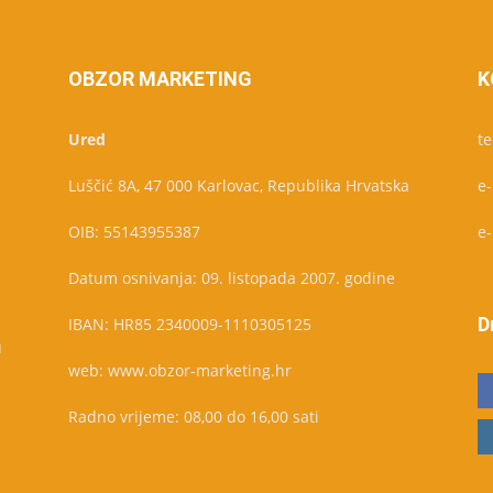
OBZOR MARKETING
K
Ured
te
Luščić 8A, 47 000 Karlovac, Republika Hrvatska
e
OIB: 55143955387
e
Datum osnivanja: 09. listopada 2007. godine
D
IBAN: HR85 2340009-1110305125
u
web: www.obzor-marketing.hr
Radno vrijeme: 08,00 do 16,00 sati