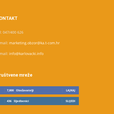
ONTAKT
l: 047/400 626
-mail:
marketing.obzor@ka.t-com.hr
-mail:
info@karlovacki.info
ruštvene mreže
7,800
Obožavatelji
LAJKAJ
436
Sljedbenici
SLIJEDI