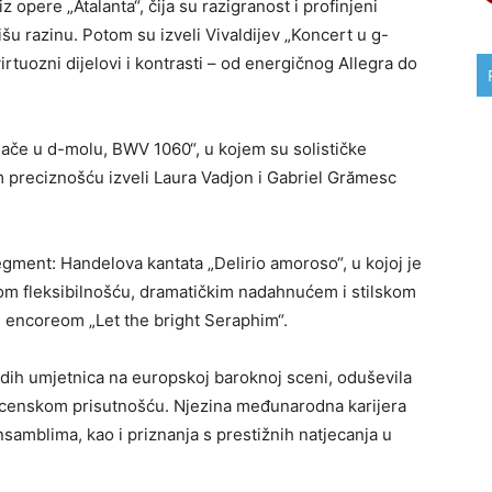
iz opere „Atalanta“, čija su razigranost i profinjeni
šu razinu. Potom su izveli Vivaldijev „Koncert u g-
irtuozni dijelovi i kontrasti – od energičnog Allegra do
ače u d-molu, BWV 1060“, u kojem su solističke
m preciznošću izveli Laura Vadjon i Gabriel Grămesc
egment: Handelova kantata „Delirio amoroso“, u kojoj je
nom fleksibilnošću, dramatičkim nadahnućem i stilskom
n encoreom „Let the bright Seraphim“.
adih umjetnica na europskoj baroknoj sceni, oduševila
 scenskom prisutnošću. Njezina međunarodna karijera
samblima, kao i priznanja s prestižnih natjecanja u