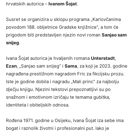
hrvatskih autorica –
Ivanom Šojat
.
Susret se organizira u sklopu programa „Karlovčanima
povodom 188. obljetnice Gradske knjižnice“, a tom će
prigodom biti predstavljen njezin novi roman
Sanjao sam
snijeg
.
Ivana Šojat autorica je hvaljenih romana
Unterstadt
,
Ezan
, „Sanjao sam snijeg“ i
Sama
, za koji je 2023. godine
nagrađena prestižnom nagradom Fric za fikcijsku prozu.
Iste je godine dobila i nagradu „Mali princ“ za najbolju
dječju knjigu. Njezini tekstovi prepoznatljivi su po
snažnom i emotivnom izričaju te temama gubitka,
identiteta i obiteljskih odnosa.
Rođena 1971. godine u Osijeku, Ivana Šojat iza sebe ima
bogat i raznolik životni i profesionalni put. Iako je