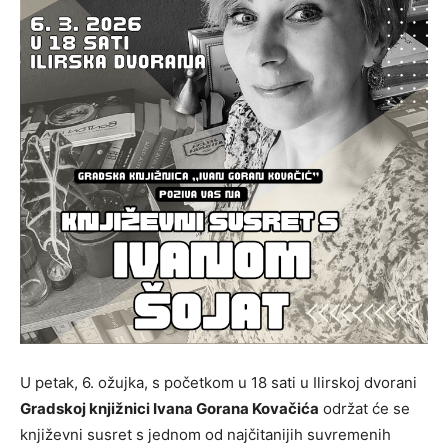
U petak, 6. ožujka, s početkom u 18 sati u Ilirskoj dvorani
Gradskoj knjižnici Ivana Gorana Kovačića
održat će se
književni susret s jednom od najčitanijih suvremenih