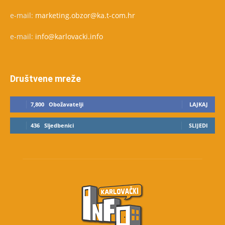
e-mail:
marketing.obzor@ka.t-com.hr
e-mail:
info@karlovacki.info
Društvene mreže
7,800
Obožavatelji
LAJKAJ
436
Sljedbenici
SLIJEDI