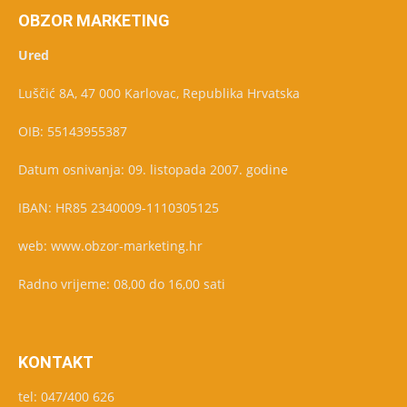
OBZOR MARKETING
Ured
Luščić 8A, 47 000 Karlovac, Republika Hrvatska
OIB: 55143955387
Datum osnivanja: 09. listopada 2007. godine
IBAN: HR85 2340009-1110305125
web: www.obzor-marketing.hr
Radno vrijeme: 08,00 do 16,00 sati
KONTAKT
tel: 047/400 626