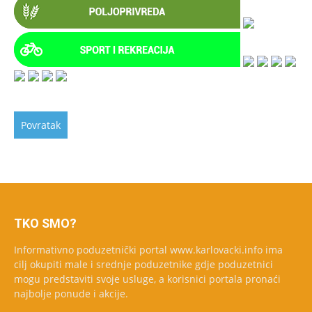
TKO SMO?
Informativno poduzetnički portal www.karlovacki.info ima
cilj okupiti male i srednje poduzetnike gdje poduzetnici
mogu predstaviti svoje usluge, a korisnici portala pronaći
najbolje ponude i akcije.