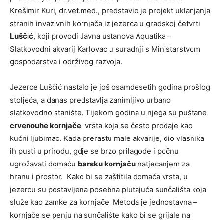
Krešimir Kuri, dr.vet.med., predstavio je projekt uklanjanja
stranih invazivnih kornjača iz jezerca u gradskoj četvrti
Luščić
, koji provodi Javna ustanova Aquatika –
Slatkovodni akvarij Karlovac u suradnji s Ministarstvom
gospodarstva i održivog razvoja.
Jezerce Luščić nastalo je još osamdesetih godina prošlog
stoljeća, a danas predstavlja zanimljivo urbano
slatkovodno stanište. Tijekom godina u njega su puštane
crvenouhe kornjače
, vrsta koja se često prodaje kao
kućni ljubimac. Kada prerastu male akvarije, dio vlasnika
ih pusti u prirodu, gdje se brzo prilagode i počnu
ugrožavati domaću
barsku kornjaču
natjecanjem za
hranu i prostor. Kako bi se zaštitila domaća vrsta, u
jezercu su postavljena posebna plutajuća sunčališta koja
služe kao zamke za kornjače. Metoda je jednostavna –
kornjače se penju na sunčalište kako bi se grijale na