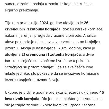
suncu, a zatim upadaju u zamku iz koje ih stručnjaci
sigurno preuzimaju.
Tijekom prve akcije 2024. godine ulovljeno je
26
crvenouhih i 1 žutouha kornjača
, dok su barske kornjače
nakon mjerenja i pregleda vraćene u prirodu. Analiza
ulova pokazala je da su invazivne vrste znatno brojnije u
jezercu. Akcija je nastavljena i 2025. godine, kada je
ulovljena
21 crvenouha i 1 žutouha kornjača
, a dvije
barske kornjače su označene i vraćene u prirodu.
Stručnjaci su pritom primijetili da se sve češće love
mlađe jedinke, što pokazuje da se invazivne kornjače u
jezercu uspješno razmnožavaju.
Ukupno je u dvije godine projekta iz jezerca uklonjeno
45
invazivnih kornjača
. Dio jedinki smješten je u Aquatici, a
dio je trajno zbrinut u Zoološkom vrtu grada Zagreba.