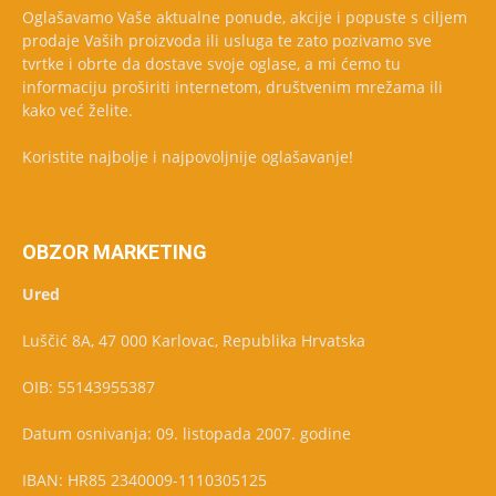
Oglašavamo Vaše aktualne ponude, akcije i popuste s ciljem
prodaje Vaših proizvoda ili usluga te zato pozivamo sve
tvrtke i obrte da dostave svoje oglase, a mi ćemo tu
informaciju proširiti internetom, društvenim mrežama ili
kako već želite.
Koristite najbolje i najpovoljnije oglašavanje!
OBZOR MARKETING
Ured
Luščić 8A, 47 000 Karlovac, Republika Hrvatska
OIB: 55143955387
Datum osnivanja: 09. listopada 2007. godine
IBAN: HR85 2340009-1110305125