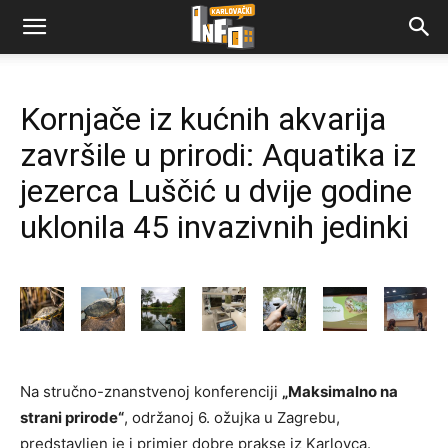
Kornjače iz kućnih akvarija
završile u prirodi: Aquatika iz
jezerca Luščić u dvije godine
uklonila 45 invazivnih jedinki
Na stručno-znanstvenoj konferenciji
„Maksimalno na
strani prirode“
, održanoj 6. ožujka u Zagrebu,
predstavljen je i primjer dobre prakse iz Karlovca.