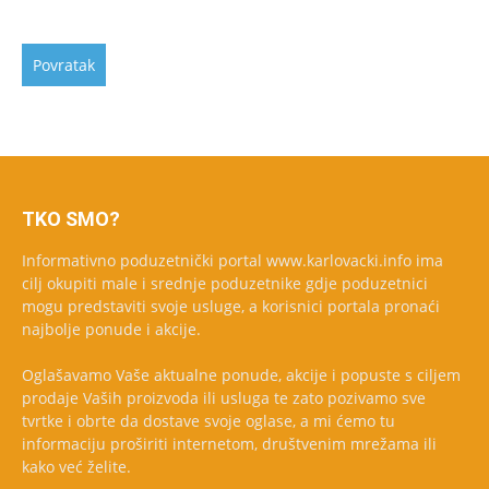
TKO SMO?
Informativno poduzetnički portal www.karlovacki.info ima
cilj okupiti male i srednje poduzetnike gdje poduzetnici
mogu predstaviti svoje usluge, a korisnici portala pronaći
najbolje ponude i akcije.
Oglašavamo Vaše aktualne ponude, akcije i popuste s ciljem
prodaje Vaših proizvoda ili usluga te zato pozivamo sve
tvrtke i obrte da dostave svoje oglase, a mi ćemo tu
informaciju proširiti internetom, društvenim mrežama ili
kako već želite.