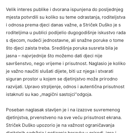
Velik interes publike i dvorana ispunjena do posljednjeg
mjesta potvrdili su koliko su teme odrastanja, roditeljstva
i odnosa prema djeci danas važne, a Striček Duško je s
roditeljima u publici podijelio dugogodišnje iskustvo rada
s djecom, nudeći jednostavne, ali snažne poruke o tome
što djeci zaista treba. Središnja poruka susreta bila je
jasna – najvrjednije što možemo dati djeci nije
savršenstvo, nego vrijeme i prisutnost. Naglasio je koliko
je važno naučiti slušati dijete, biti uz njega i stvarati
siguran prostor u kojem se djetinjstvo može prirodno
razvijati. Upravo strpljenje, odnos i autentična prisutnost
istaknuti su kao „magični sastojci“odgoja.
Poseban naglasak stavljen je i na izazove suvremenog
djetinjstva, prvenstveno na sve veću prisutnost ekrana.
Striček Duško upozorio je na važnost ograničavanja
digitalnih sadržaja i poticanja boravka u prirodi, igre i