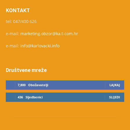
KONTAKT
tel: 047/400 626
e-mail:
marketing.obzor@ka.t-com.hr
e-mail:
info@karlovacki.info
Društvene mreže
7,800
Obožavatelji
LAJKAJ
436
Sljedbenici
SLIJEDI