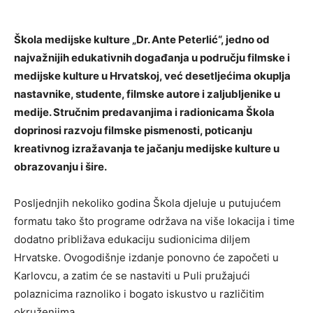
Škola medijske kulture
„
Dr. Ante Peterlić
“,
jedno od
najvažnijih edukativnih događanja u području filmske i
medijske kulture u Hrvatskoj, već desetljećima okuplja
nastavnike, studente, filmske autore i zaljubljenike u
medije. Stručnim predavanjima i radionicama Škola
doprinosi razvoju filmske pismenosti, poticanju
kreativnog izražavanja te jačanju medijske kulture u
obrazovanju i šire.
Posljednjih nekoliko godina Škola djeluje u putujućem
formatu tako što programe održava na više lokacija i time
dodatno približava edukaciju sudionicima diljem
Hrvatske. Ovogodišnje izdanje ponovno će započeti u
Karlovcu, a zatim će se nastaviti u Puli pružajući
polaznicima raznoliko i bogato iskustvo u različitim
okruženjima.