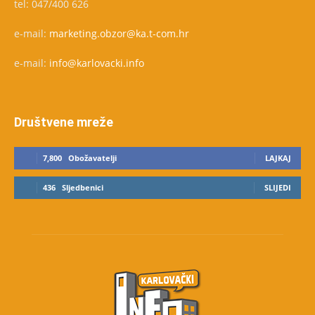
tel: 047/400 626
e-mail:
marketing.obzor@ka.t-com.hr
e-mail:
info@karlovacki.info
Društvene mreže
7,800
Obožavatelji
LAJKAJ
436
Sljedbenici
SLIJEDI